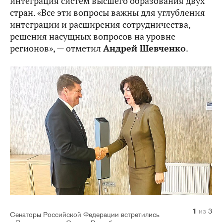
интеграция систем высшего образования двух
стран. «Все эти вопросы важны для углубления
интеграции и расширения сотрудничества,
решения насущных вопросов на уровне
регионов», — отметил
Андрей Шевченко
.
1
2
3
из
из
из
3
3
3
Сенаторы Российской Федерации встретились