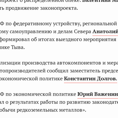
опроект о распределенной опеке.
Валентина М
ть продвижение законопроекта.
Ф по федеративному устройству, региональной
ому самоуправлению и делам Севера
Анатоли
формировал об итогах выездного мероприятия
лике Тыва.
лизации производства автокомпонентов и мер
топроизводителей сообщил заместитель предс
 экономической политике
Константин Долгов.
СФ по экономической политике
Юрий Важенин
 о результатах работы по развитию законодат
обычи редкоземельных металлов».