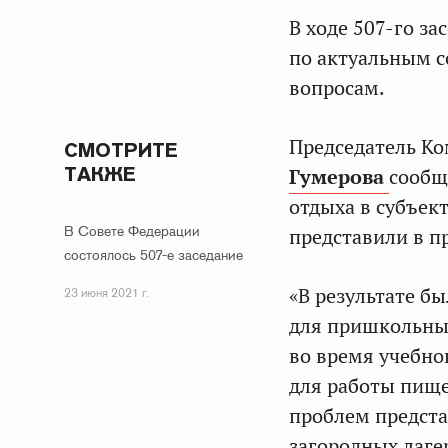
В ходе 507-го з
по актуальным 
вопросам.
Председатель Ко
СМОТРИТЕ
ТАКЖЕ
Гумерова
сообщ
отдыха в субъек
В Совете Федерации
представили в п
состоялось 507-е заседание
«В результате б
23 июня 2021 г.
для пришкольных
во время учебно
для работы пищ
проблем предст
загородных лагер