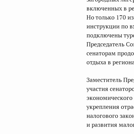
включенных в ре
Но только 170 и
инструкции по в
подключены туро
Председатель С
сенаторам продо
отдыха в региона
Заместитель Пр
участия сенаторо
экономического 
укрепления отр
налогового зак
и развития мало