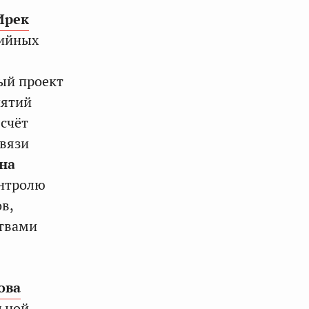
Ирек
рийных
ый проект
иятий
 счёт
связи
на
онтролю
в,
ствами
ова
льной