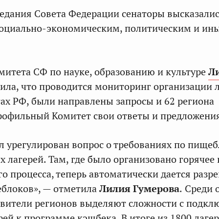
аседания Совета Федерации сенаторы высказали
социально-экономическим, политическим и ин
митета СФ по науке, образованию и культуре
Л
ила, что проводится мониторинг организации 
тах РФ, были направлены запросы и 62 региона
рофильный Комитет свои ответы и предложени
ыл урегулирован вопрос о требованиях по пище
 лагерей. Там, где было организовано горячее
го процесса, теперь автоматически дается разр
еблоков», — отметила
Лилия Гумерова
.
Среди 
авители регионов выделяют сложности с подк
ей к программе кэшбека. В итоге из 1800 лагер