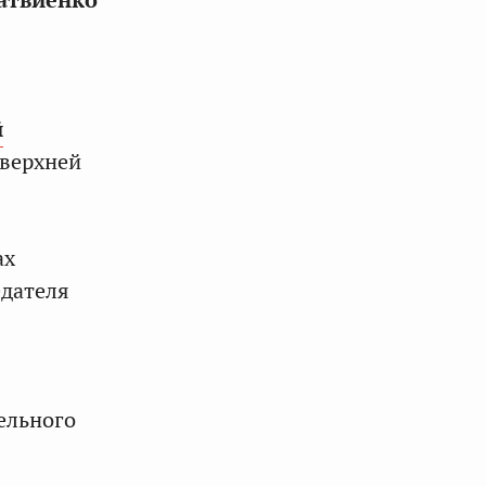
атвиенко
й
 верхней
ах
едателя
ельного