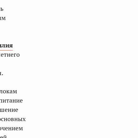
сь
ым
илия
летнего
я.
блокам
 питание
ешение
основных
лючением
ей,