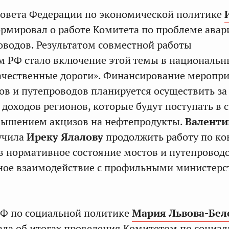
Совета Федерации по экономической политике
рмировал о работе Комитета по проблеме ава
оводов. Результатом совместной работы
м РФ стало включение этой темы в национальн
ачественные дороги». Финансирование меропр
ов и путепроводов планируется осуществить за
доходов регионов, которые будут поступать в 
вышением акцизов на нефтепродукты.
Валенти
учила
Иреку Ялалову
продолжить работу по к
в нормативное состояние мостов и путепроводо
сное взаимодействие с профильными министер
СФ по социальной политике
Мария Львова-Бел
ала
об итогах проведения Комитетом по социа