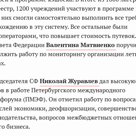
естр, 1200 учреждений участвуют в программе
з них смогли самостоятельно выполнить все тр
хождению в эту систему. Все остальные были
ператорами, что повышает стоимость путевок
овета Федерации
Валентина Матвиенко
поруч
лжить работу по мониторингу организации лет
х.
едседателя СФ
Николай Журавлев
дал высокую
в в работе
Петербургского международного
форума (ПМЭФ). Он отметил работу по вопрос
аслей экономики, деофшоризации, совершенств
онодательства, вопросов межбюджетных отнош
го бизнеса.