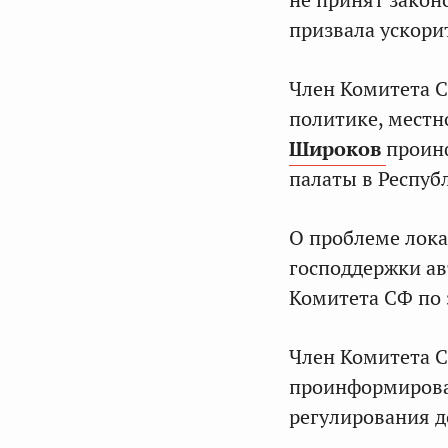
не принят закон
призвала ускори
Член Комитета С
политике, местн
Широков
проин
палаты в Респуб
О проблеме лока
господдержки ав
Комитета СФ по
Член Комитета 
проинформировал
регулирования д