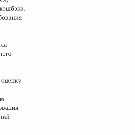
 кэшбэка.
ебования
.
ила
него
 оценку
ам
ования
ений