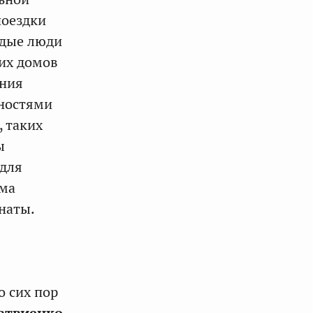
поездки
одые люди
их домов
ения
ностями
 таких
ы
 для
ома
наты.
о сих пор