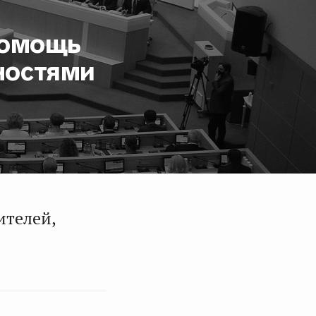
помощь
ностями
ителей,
.