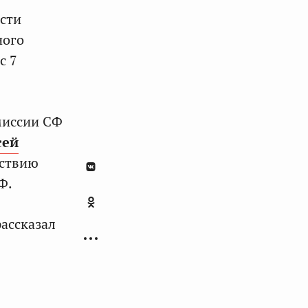
асти
ного
с 7
миссии СФ
сей
йствию
Ф.
рассказал