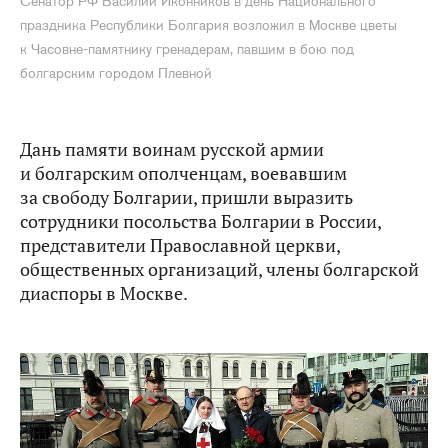
Сенатор РФ Василий Иконников в день Национального
праздника Республики Болгария возложил в Москве цветы
к Часовне-памятнику гренадерам, павшим в бою под
болгарским городом Плевной
Дань памяти воинам русской армии
и болгарским ополченцам, воевавшим
за свободу Болгарии, пришли выразить
сотрудники посольства Болгарии в России,
представители Православной церкви,
общественных организаций, члены болгарской
диаспоры в Москве.