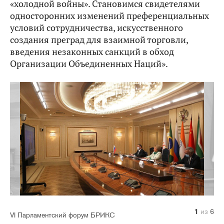
«холодной войны». Становимся свидетелями
односторонних изменений преференциальных
условий сотрудничества, искусственного
создания преград для взаимной торговли,
введения незаконных санкций в обход
Организации Объединенных Наций».
1
2
3
4
5
6
из
из
из
из
из
из
6
6
6
6
6
6
VI Парламентский форум БРИКС