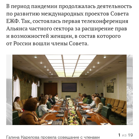
В период пандемии продолжалась деятельность
по развитию международных проектов Совета
ЕЖФ. Так, состоялась первая телеконференция
Альянса частного сектора за расширение прав
и возможностей женщин, в состав которого
от России вошли члены Совета.
10
14
11
12
13
15
16
17
18
19
1
2
3
4
5
6
7
8
9
из
из
из
из
из
из
из
из
из
из
из
из
из
из
из
из
из
из
из
19
19
19
19
19
19
19
19
19
19
19
19
19
19
19
19
19
19
19
Галина Карелова провела совещание с членами