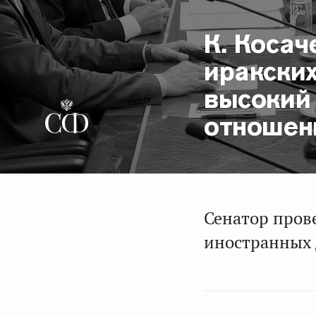
К. Косач
иракски
высокий
отношен
Сенатор пров
иностранных 