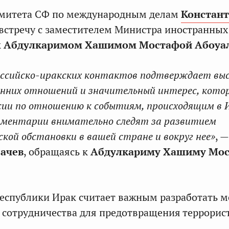
омитета СФ по международным делам
Констан
встречу с заместителем Министра иностранных
к
Абдулкаримом Хашимом Мостафой Абоуа
оссийско-иракских контактов подтверждает вы
онних отношений и значительный интерес, кото
сии по отношению к событиям, происходящим в 
аментарии внимательно следят за развитием
кой обстановки в вашей стране и вокруг нее»
, 
сачев
, обращаясь к
Абдулкариму Хашиму Мо
еспублики Ирак считает важным разработать 
сотрудничества для предотвращения террорис