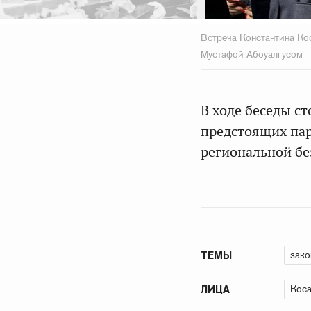
Встреча Константина Ко
Мустафой Абоуалгусом
В ходе беседы с
предстоящих пар
региональной бе
зако
ТЕМЫ
Коса
ЛИЦА