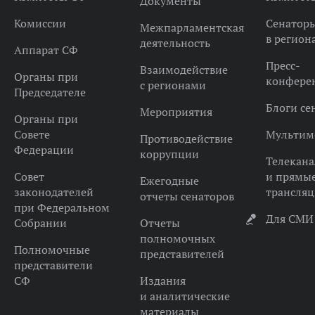
Документы
Комиссии
Сенатор
Межпарламентская
в регион
деятельность
Аппарат СФ
Пресс-
Взаимодействие
Органы при
конфере
с регионами
Председателе
Блоги се
Мероприятия
Органы при
Совете
Мультим
Противодействие
Федерации
коррупции
Телекана
Совет
и прямы
Ежегодные
законодателей
трансля
отчеты сенаторов
при Федеральном
Для СМИ
Собрании
Отчеты
полномочных
Полномочные
представителей
представители
СФ
Издания
и аналитические
материалы