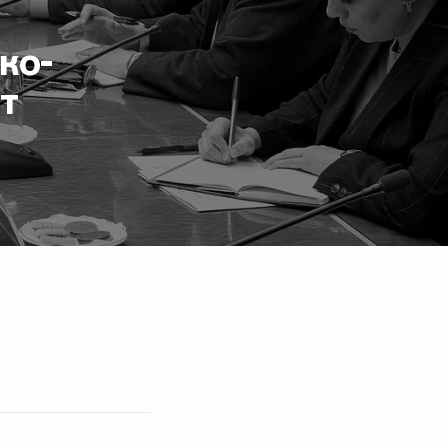
ко-
т