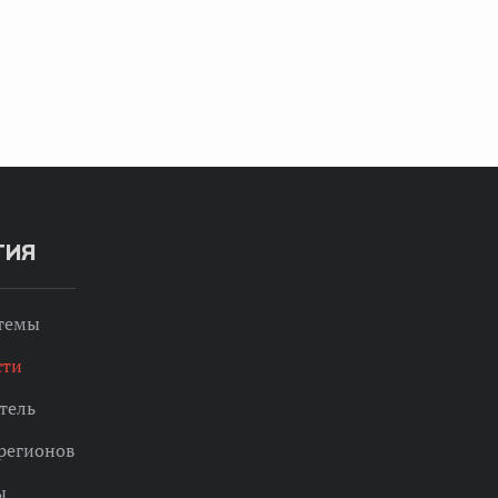
ТИЯ
 темы
сти
тель
регионов
ы