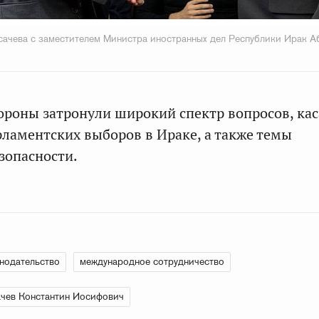
сачева с заместителем Министра иностранных дел Республики Ирак
тороны затронули широкий спектр вопросов, к
ламентских выборов в Ираке, а также темы
зопасности.
нодательство
международное сотрудничество
чев Константин Иосифович