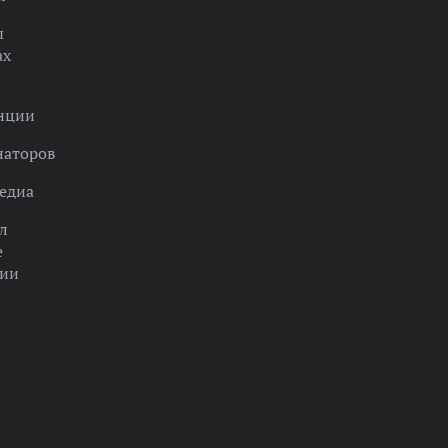
ы
ах
нции
наторов
едиа
л
е
ции