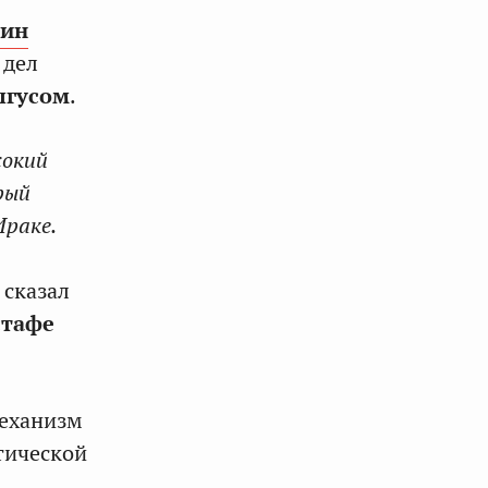
тин
 дел
лгусом
.
сокий
рый
Ираке.
— сказал
стафе
механизм
тической