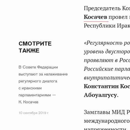
Председатель К
Косачев
провел 
Республики Ира
«Регулярность р
СМОТРИТЕ
ТАКЖЕ
уровень двустор
проявляют в Рос
В Совете Федерации
Российские парл
выступают за налаживание
внутриполитичес
регулярного диалога
Константин Ко
с иракскими
Абоуалгусу
.
парламентариями —
К. Косачев
Замглавы МИД Р
10 сентября 2019 г.
международного 
напряженности.