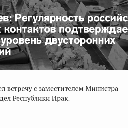
ев: Регулярность российс
х контактов подтверждае
 уровень двусторонних
ий
ел встречу с заместителем Министра
дел Республики Ирак.