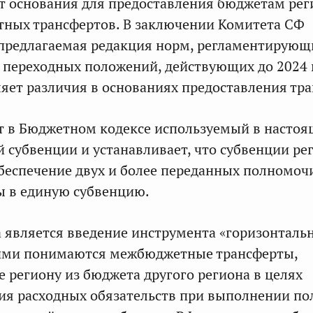
т основания для предоставления бюджетам рег
ных трансфертов. В заключении Комитета СФ
 предлагаемая редакция норм, регламентирующ
и переходных положений, действующих до 2024 
ляет различия в основаниях предоставления тр
т в Бюджетном кодексе используемый в настоя
 субвенции и устанавливает, что субвенции ре
беспечение двух и более переданных полномоч
ы в единую субвенцию.
 является введение инструмента «горизонталь
ними понимаются межбюджетные трансферты,
 региону из бюджета другого региона в целях
ия расходных обязательств при выполнении п