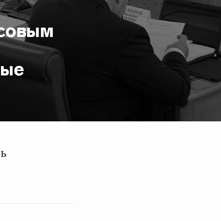
нсовым
ные
ть