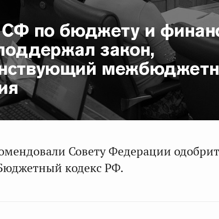
 СФ по бюджету и фина
поддержал закон,
нствующий межбюджет
ия
омендовали Совету Федерации одобри
Бюджетный кодекс РФ.