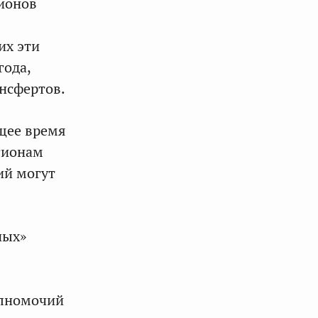
ионов
их эти
года,
ансфертов.
щее время
гионам
ий могут
ных»
олномочий