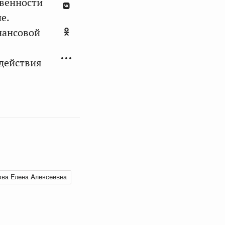
твенности
е.
нансовой
 действия
ва Елена Алексеевна