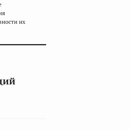
е
ия
вности их
ций