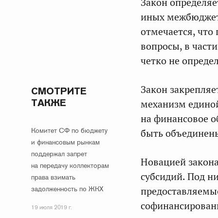
Закон определяе
иных межбюджет
отмечается, что
вопросы, в част
четко не опреде
Закон закрепляе
СМОТРИТЕ
ТАКЖЕ
механизм единой
на финансовое о
Комитет СФ по бюджету
быть объединен
и финансовым рынкам
поддержал запрет
Новацией закона
на передачу коллекторам
субсидий. Под 
права взимать
задолженность по ЖКХ
предоставляемые
софинансирован
19 июля 2019 г.