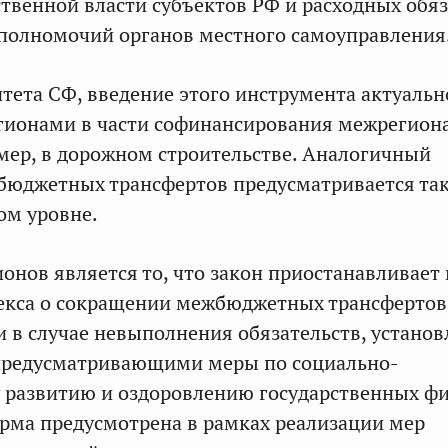
ственной власти субъектов РФ и расходных обя
полномочий органов местного самоуправления
ета СФ, введение этого инструмента актуально
егионами в части софинансирования межрегион
мер, в дорожном строительстве. Аналогичный
бюджетных трансфертов предусматривается та
ом уровне.
онов является то, что закон приостанавливает
екса о сокращении межбюджетных трансфертов
 в случае невыполнения обязательств, устано
предусматривающими меры по социально-
 развитию и оздоровлению государственных ф
орма предусмотрена в рамках реализации мер