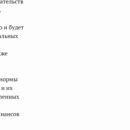
зательств
.
 и будет
альных
кже
 нормы
 и их
вленных
инансов