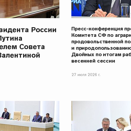
зидента России
Пресс-конференция п
Комитета СФ по аграр
Путина
продовольственной п
елем Совета
и природопользовани
Валентиной
Двойных по итогам ра
весенней сессии
27 июля 2026 г.