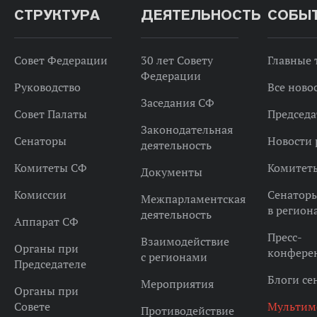
СТРУКТУРА
ДЕЯТЕЛЬНОСТЬ
СОБЫ
Совет Федерации
30 лет Совету
Главные
Федерации
Руководство
Все ново
Заседания СФ
Совет Палаты
Председа
Законодательная
Сенаторы
Новости 
деятельность
Комитеты СФ
Комитет
Документы
Комиссии
Сенатор
Межпарламентская
в регион
деятельность
Аппарат СФ
Пресс-
Взаимодействие
Органы при
конфере
с регионами
Председателе
Блоги се
Мероприятия
Органы при
Совете
Мультим
Противодействие