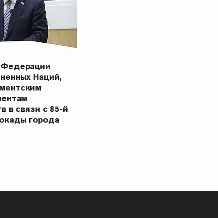
 Федерации
ненных Наций,
ментским
ментам
в в связи с 85-й
окады города