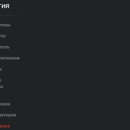
ТИЯ
 темы
сти
тель
регионов
ы
ы
ах
нции
наторов
едиа