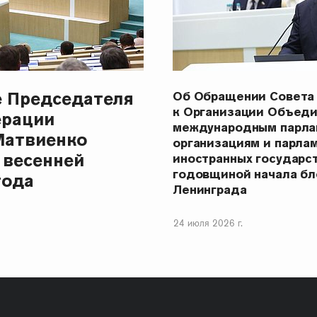
е Председателя
Об Обращении Совета
к Организации Объеди
ерации
международным парла
Матвиенко
организациям и парла
 весенней
иностранных государст
годовщиной начала бл
года
Ленинграда
24 июля 2026 г.