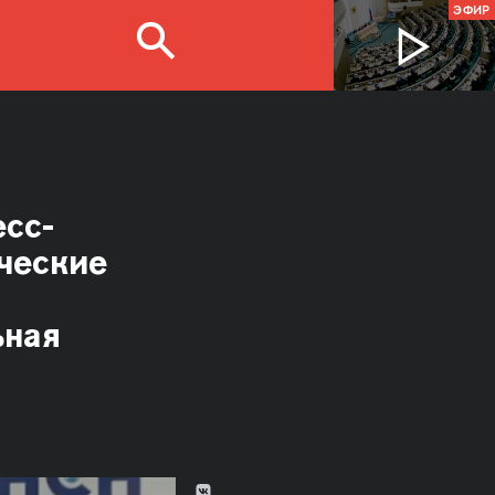
ЭФИР
есс-
ческие
ьная