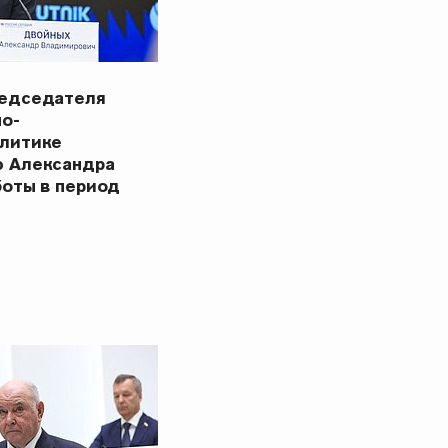
редседателя
но-
олитике
ю Александра
боты в период