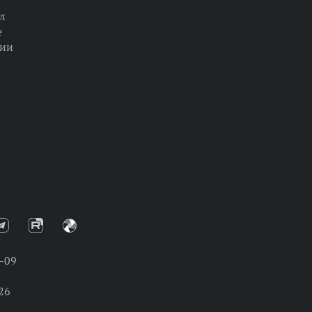
л
е
ции
-09
26