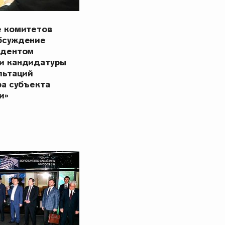
е комитетов
бсуждение
идентом
и кандидатуры
льтаций
ра субъекта
и»