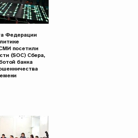
та Федерации
олитике
 СМИ посетили
сти (SOC) Сбера,
ботой банка
ошенничества
ремени