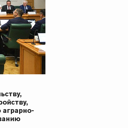
ьству,
ройству,
 аграрно-
ванию