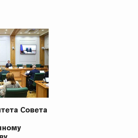
тета Совета
нному
ву