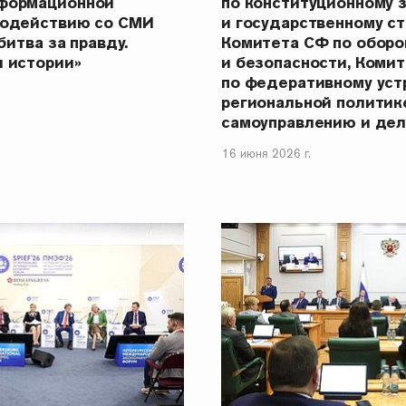
формационной
по конституционному 
модействию со СМИ
и государственному ст
битва за правду.
Комитета СФ по оборо
я истории»
и безопасности, Коми
по федеративному уст
региональной политик
самоуправлению и дел
16 июня 2026 г.