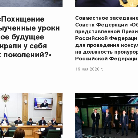
«Похищение
Совместное заседани
Совета Федерации «О
ыученные уроки
представленной През
кое будущее
Российской Федераци
крали у себя
для проведения консу
на должность прокуро
 поколений?»
Российской Федераци
19 мая 2026 г.