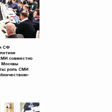
и СФ
олитике
СМИ совместно
в Москвы
ты: роль СМИ
ейничеством»