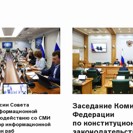
Заседание Коми
сии Совета
формационной
Федерации
модействию со СМИ
по конституцио
тор информационной
законодательст
к раб