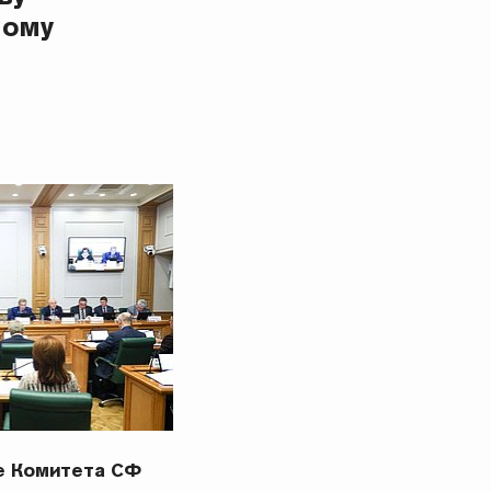
ному
е Комитета СФ