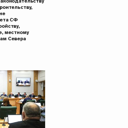
законодательству
роительству,
не
тета СФ
ройству,
е, местному
ам Севера