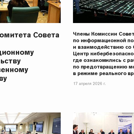
омитета Совета
Члены Комиссии Сове
по информационной п
и взаимодействию со
ционному
Центр кибербезопасно
ьству
где ознакомились с ра
по предотвращению м
венному
в режиме реального в
ву
17 апреля 2026 г.