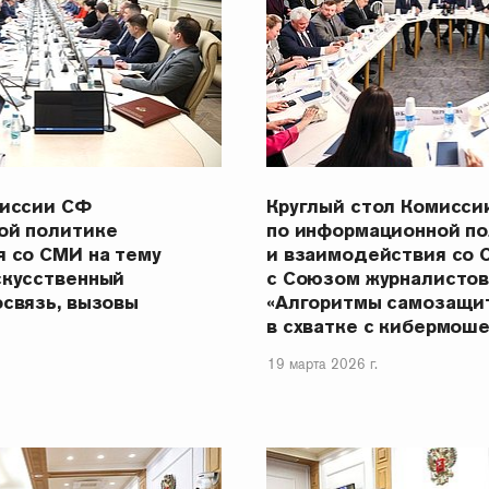
миссии СФ
Круглый стол Комисси
ой политике
по информационной п
 со СМИ на тему
и взаимодействия со 
скусственный
с Союзом журналисто
связь, вызовы
«Алгоритмы самозащи
в схватке с кибермош
19 марта 2026 г.