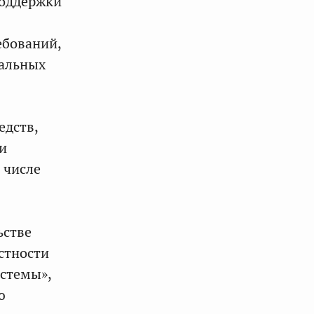
поддержки
ебований,
иальных
едств,
и
 числе
ьстве
стности
стемы»,
ю