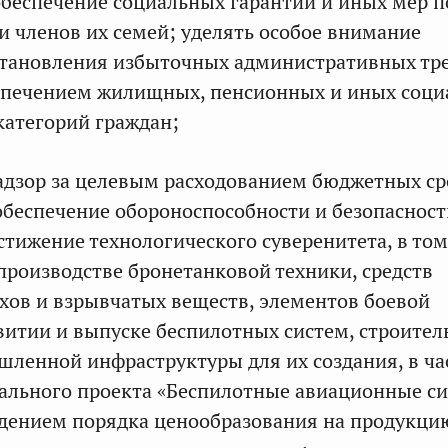
беспечение социальных гарантий и иных мер 
и членов их семей; уделять особое внимание
тановления избыточных административных тр
еспечением жилищных, пенсионных и иных соц
категорий граждан;
адзор за целевым расходованием бюджетных ср
беспечение обороноспособности и безопасност
стижение технологического суверенитета, в том
 производстве бронетанковой техники, средств
хов и взрывчатых веществ, элементов боевой
витии и выпуске беспилотных систем, строител
ленной инфраструктуры для их создания, в ча
ального проекта «Беспилотные авиационные си
юдением порядка ценообразования на продукци