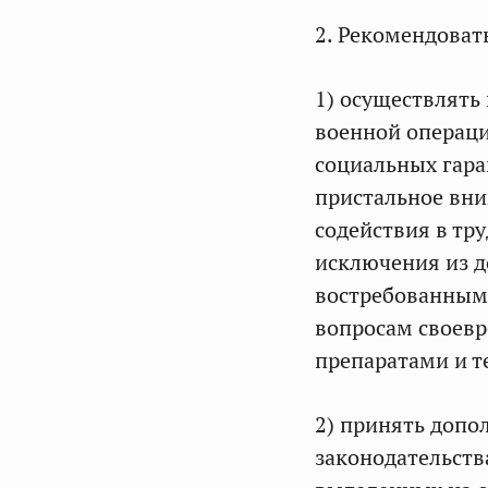
2. Рекомендоват
1) осуществлять
военной операци
социальных гара
пристальное вни
содействия в тр
исключения из д
востребованным 
вопросам своев
препаратами и т
2) принять допо
законодательств