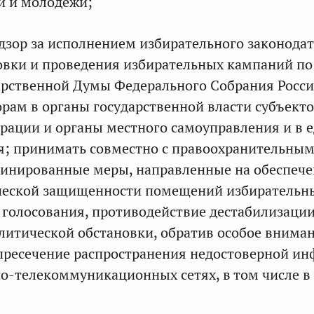
й и молодежи;
адзор за исполнением избирательного законода
овки и проведения избирательных кампаний п
арственной Думы Федерального Собрания Росс
рам в органы государственной власти субъект
рации и органы местного самоуправления и в 
я; принимать совместно с правоохранительны
динированные меры, направленные на обеспеч
ческой защищенности помещений избирательн
 голосования, противодействие дестабилизаци
итической обстановки, обратив особое внима
пресечение распространения недостоверной и
-телекоммуникационных сетях, в том числе в 