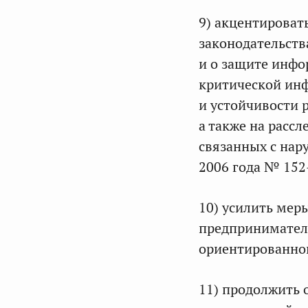
9) акцентироват
законодательст
и о защите инфо
критической ин
и устойчивости 
а также на расс
связанных с нар
2006 года № 152
10) усилить мер
предпринимателе
ориентированног
11) продолжить 