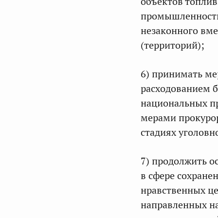
объектов топлив
промышленности,
незаконного вме
(территорий);
6) принимать м
расходованием 
национальных пр
мерами прокуро
стадиях уголовн
7) продолжить о
в сфере сохране
нравственных це
направленных на