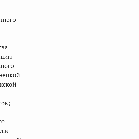
нного
тва
ению
жного
онецкой
жской
тов;
ре
сти