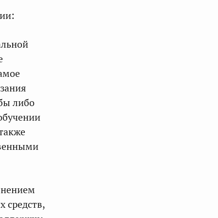
ии:
альной
е
амое
азания
жбы либо
 обучении
также
твенными
лнением
 средств,