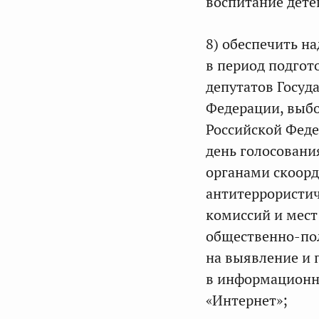
воспитание дете
8) обеспечить н
в период подгот
депутатов Госуд
Федерации, выбо
Российской Феде
день голосовани
органами скоор
антитеррористи
комиссий и мест
общественно-пол
на выявление и 
в информационно
«Интернет»;