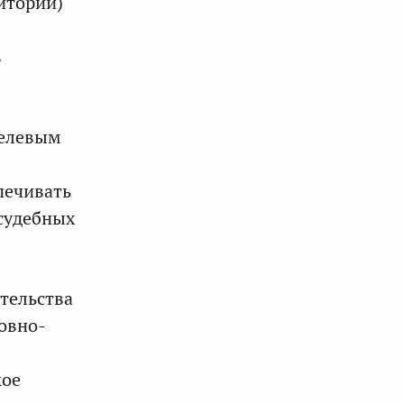
иторий)
в
целевым
печивать
судебных
тельства
овно-
кое