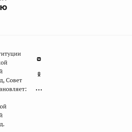
ию
ституции
кой
й
д, Совет
ановляет:
кой
й
д.