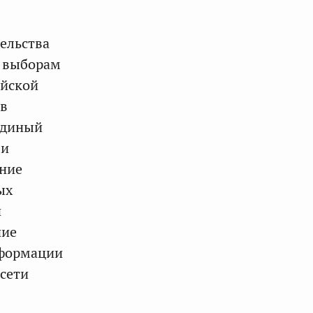
тельства
о выборам
ийской
ов
единый
ми
ение
ых
и
ние
нформации
сети