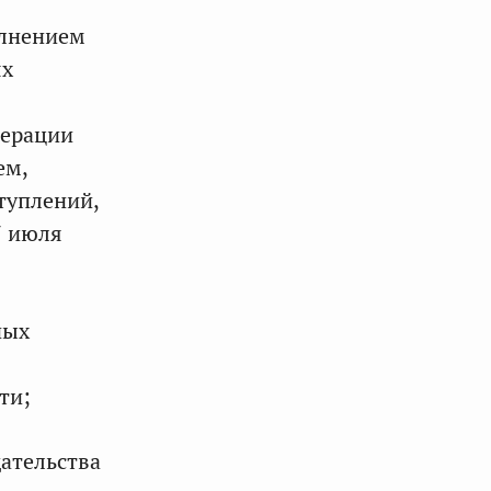
олнением
ях
дерации
ем,
туплений,
7 июля
ных
ти;
ательства