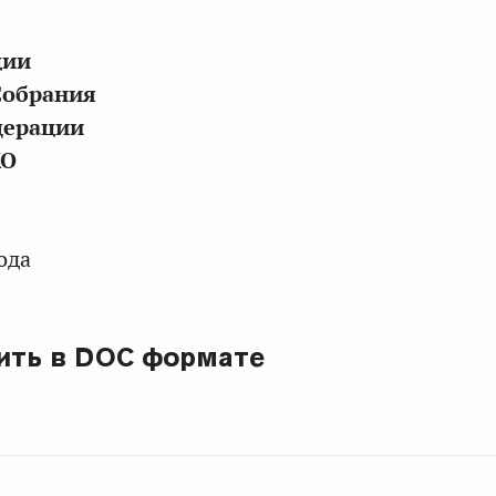
ции
Собрания
дерации
КО
ода
ить в DOC формате