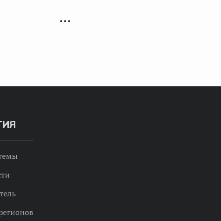
ТИЯ
 темы
сти
тель
регионов