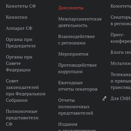
Комитеты СФ
Комитет
Документы
Комиссии
Сенатор
Межпарламентская
в регион
деятельность
Аппарат СФ
Пресс-
Взаимодействие
Органы при
конфере
с регионами
Председателе
Блоги се
Мероприятия
Органы при
Совете
Мультим
Противодействие
Федерации
коррупции
Телекана
Совет
и прямы
Ежегодные
законодателей
трансля
отчеты сенаторов
при Федеральном
Для СМИ
Собрании
Отчеты
полномочных
Полномочные
представителей
представители
СФ
Издания
и аналитические