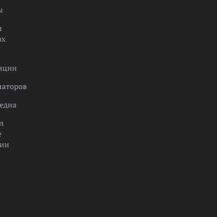
ы
ы
ах
нции
наторов
едиа
л
е
ции