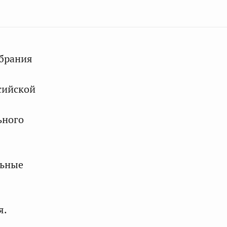
обрания
сийской
ьного
льные
я.