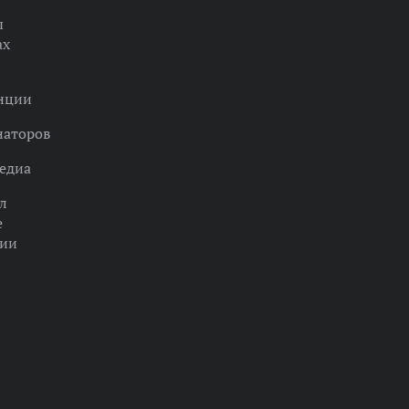
ы
ах
нции
наторов
едиа
л
е
ции