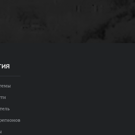
ТИЯ
 темы
сти
тель
регионов
ы