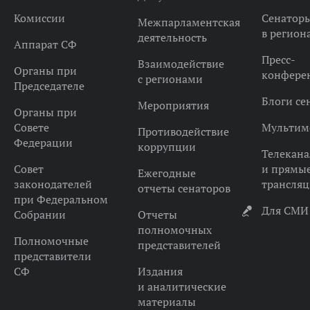
Комиссии
Сенатор
Межпарламентская
в регион
деятельность
Аппарат СФ
Пресс-
Взаимодействие
Органы при
конфере
с регионами
Председателе
Блоги се
Мероприятия
Органы при
Совете
Мультим
Противодействие
Федерации
коррупции
Телекана
Совет
и прямы
Ежегодные
законодателей
трансля
отчеты сенаторов
при Федеральном
Для СМИ
Собрании
Отчеты
полномочных
Полномочные
представителей
представители
СФ
Издания
и аналитические
материалы