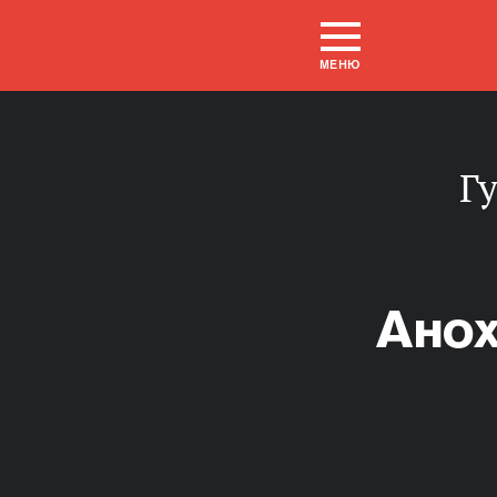
МЕНЮ
Анох