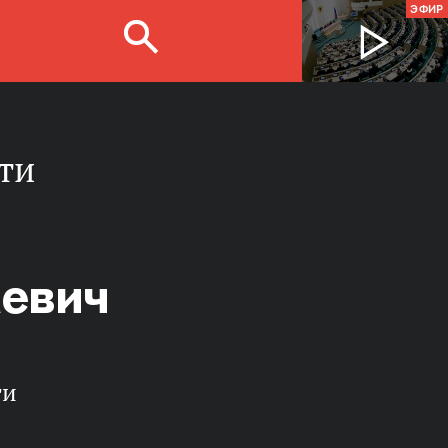
ЭФИР
ти
аевич
ти