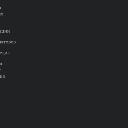
ы
ах
нции
наторов
едиа
л
е
ции