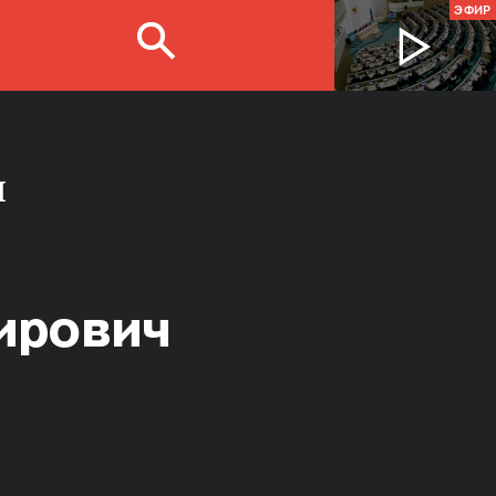
ЭФИР
и
ирович