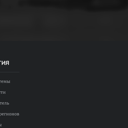
ТИЯ
 темы
сти
тель
регионов
ы