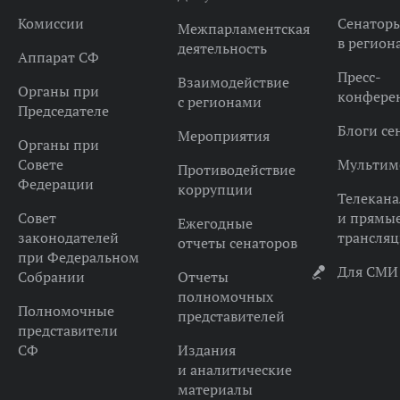
Комиссии
Сенатор
Межпарламентская
в регион
деятельность
Аппарат СФ
Пресс-
Взаимодействие
Органы при
конфере
с регионами
Председателе
Блоги се
Мероприятия
Органы при
Совете
Мультим
Противодействие
Федерации
коррупции
Телекана
Совет
и прямы
Ежегодные
законодателей
трансля
отчеты сенаторов
при Федеральном
Для СМИ
Собрании
Отчеты
полномочных
Полномочные
представителей
представители
СФ
Издания
и аналитические
материалы