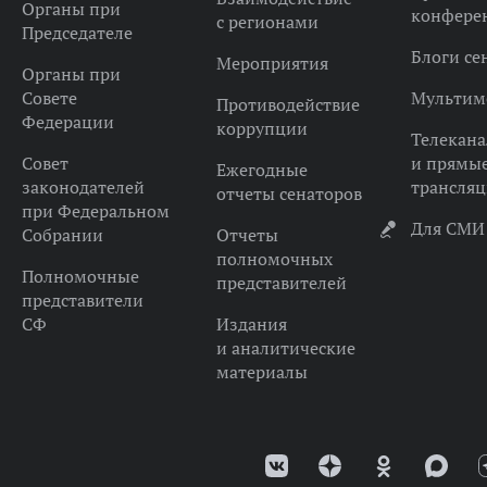
Органы при
конфере
с регионами
Председателе
Блоги се
Мероприятия
Органы при
Совете
Мультим
Противодействие
Федерации
коррупции
Телекана
Совет
и прямы
Ежегодные
законодателей
трансля
отчеты сенаторов
при Федеральном
Для СМИ
Собрании
Отчеты
полномочных
Полномочные
представителей
представители
СФ
Издания
и аналитические
материалы