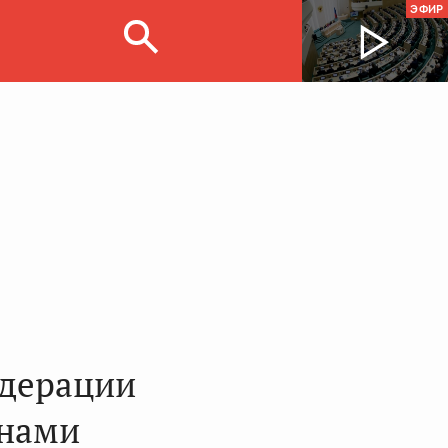
ЭФИР
едерации
анами