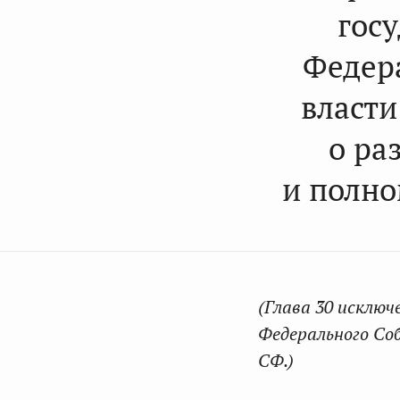
гос
Федер
власти
о ра
и полно
(Глава 30 исключ
Федерального Соб
СФ.)