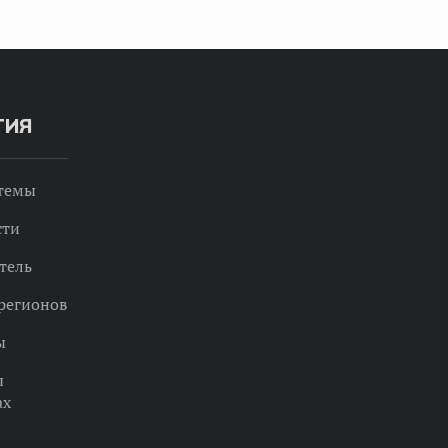
ТИЯ
 темы
сти
тель
регионов
ы
ы
ах