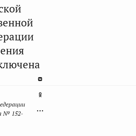
ской
венной
дерации
дения
сключена
едерации
а № 152-