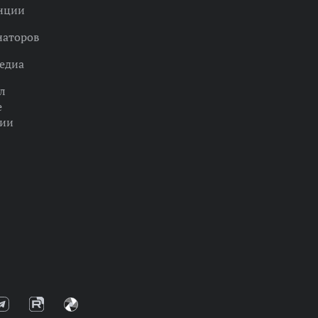
нции
наторов
едиа
л
е
ции