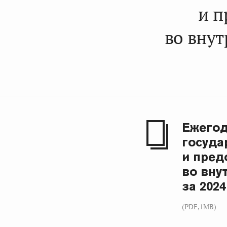
и п
во вну
Ежегод
госуда
и пре
во вну
за 2024
(PDF,1MB)