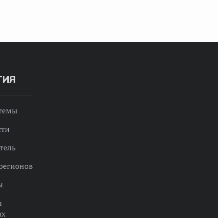
ТИЯ
 темы
сти
тель
регионов
ы
ы
ах