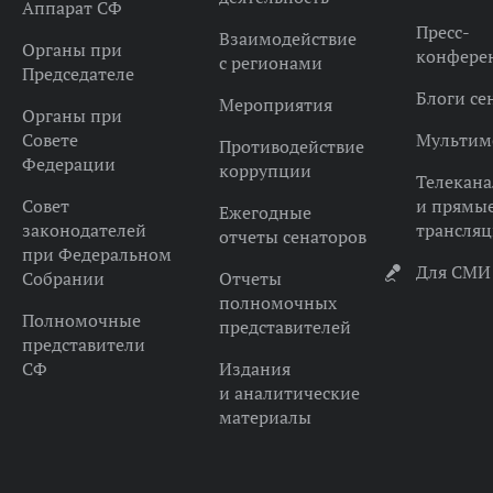
Аппарат СФ
Пресс-
Взаимодействие
Органы при
конфере
с регионами
Председателе
Блоги се
Мероприятия
Органы при
Совете
Мультим
Противодействие
Федерации
коррупции
Телекана
Совет
и прямы
Ежегодные
законодателей
трансля
отчеты сенаторов
при Федеральном
Для СМИ
Собрании
Отчеты
полномочных
Полномочные
представителей
представители
СФ
Издания
и аналитические
материалы