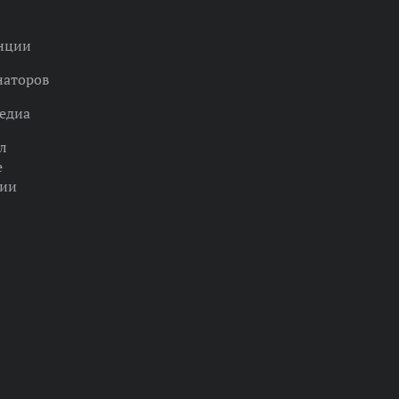
нции
наторов
едиа
л
е
ции