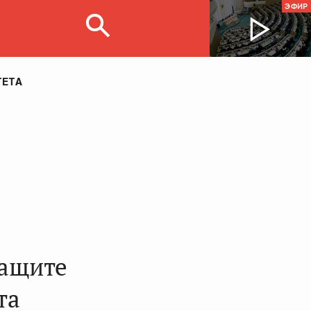
ЭФИР
ТЕТА
защите
та