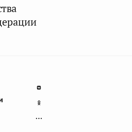
ства
дерации
и