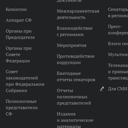
Документы
Комиссии
Сенатор
Межпарламентская
в регион
деятельность
Аппарат СФ
Пресс-
Взаимодействие
Органы при
конфере
с регионами
Председателе
Блоги се
Мероприятия
Органы при
Совете
Мультим
Противодействие
Федерации
коррупции
Телекана
Совет
и прямы
Ежегодные
законодателей
трансля
отчеты сенаторов
при Федеральном
Для СМИ
Собрании
Отчеты
полномочных
Полномочные
представителей
представители
СФ
Издания
и аналитические
материалы