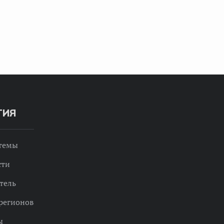
ТИЯ
 темы
сти
тель
регионов
ы