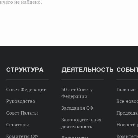
ичего не найдено.
СТРУКТУРА
ДЕЯТЕЛЬНОСТЬ
СОБЫ
Совет Федерации
30 лет Совету
Главные
Федерации
Руководство
Все ново
Заседания СФ
Совет Палаты
Председа
Законодательная
Сенаторы
Новости 
деятельность
Комитеты СФ
Комитет