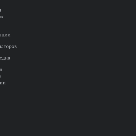
ы
ах
нции
наторов
едиа
л
е
ции