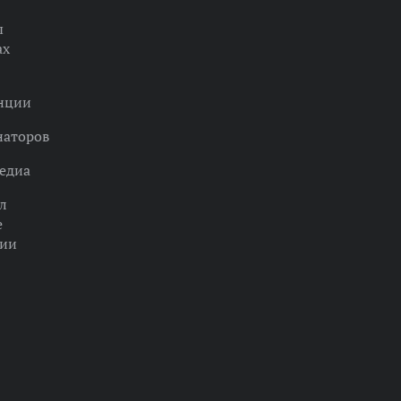
ы
ах
нции
наторов
едиа
л
е
ции