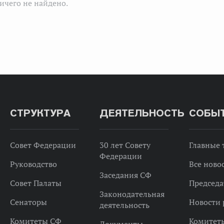
ичего не найдено.
СТРУКТУРА
ДЕЯТЕЛЬНОСТЬ
СОБЫ
Совет Федерации
30 лет Совету
Главные
Федерации
Руководство
Все ново
Заседания СФ
Совет Палаты
Председа
Законодательная
Сенаторы
Новости 
деятельность
Комитеты СФ
Комитет