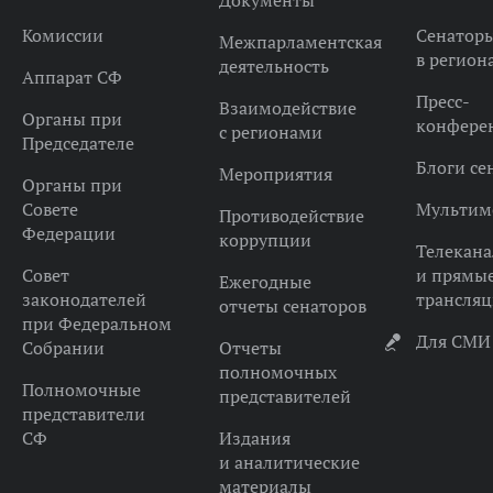
Документы
Комиссии
Сенатор
Межпарламентская
в регион
деятельность
Аппарат СФ
Пресс-
Взаимодействие
Органы при
конфере
с регионами
Председателе
Блоги се
Мероприятия
Органы при
Совете
Мультим
Противодействие
Федерации
коррупции
Телекана
Совет
и прямы
Ежегодные
законодателей
трансля
отчеты сенаторов
при Федеральном
Для СМИ
Собрании
Отчеты
полномочных
Полномочные
представителей
представители
СФ
Издания
и аналитические
материалы