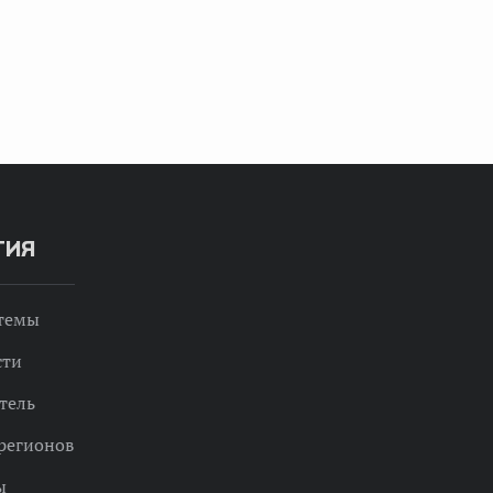
ТИЯ
 темы
сти
тель
регионов
ы