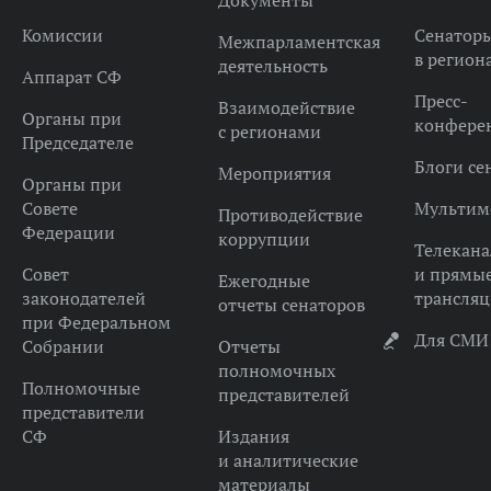
Документы
Комиссии
Сенатор
Межпарламентская
в регион
деятельность
Аппарат СФ
Пресс-
Взаимодействие
Органы при
конфере
с регионами
Председателе
Блоги се
Мероприятия
Органы при
Совете
Мультим
Противодействие
Федерации
коррупции
Телекана
Совет
и прямы
Ежегодные
законодателей
трансля
отчеты сенаторов
при Федеральном
Для СМИ
Собрании
Отчеты
полномочных
Полномочные
представителей
представители
СФ
Издания
и аналитические
материалы