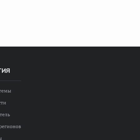
ТИЯ
 темы
сти
тель
регионов
ы