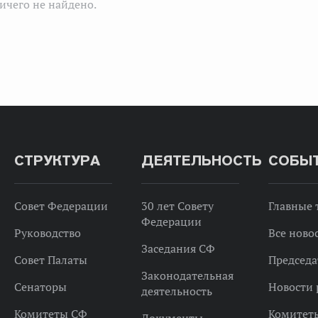
ичего не найдено.
СТРУКТУРА
ДЕЯТЕЛЬНОСТЬ
СОБЫ
Совет Федерации
30 лет Совету
Главные
Федерации
Руководство
Все ново
Заседания СФ
Совет Палаты
Председа
Законодательная
Сенаторы
Новости 
деятельность
Комитеты СФ
Комитет