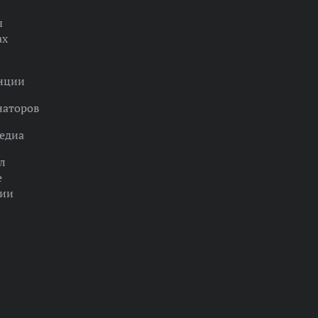
ы
ах
нции
наторов
едиа
л
е
ции