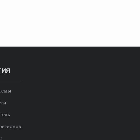
ТИЯ
 темы
сти
тель
регионов
ы