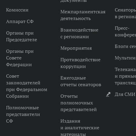
Документы
Комиссии
Сенатор
Межпарламентская
в регион
деятельность
Аппарат СФ
Пресс-
Взаимодействие
Органы при
конфере
с регионами
Председателе
Блоги се
Мероприятия
Органы при
Совете
Мультим
Противодействие
Федерации
коррупции
Телекана
Совет
и прямы
Ежегодные
законодателей
трансля
отчеты сенаторов
при Федеральном
Для СМИ
Собрании
Отчеты
полномочных
Полномочные
представителей
представители
СФ
Издания
и аналитические
материалы