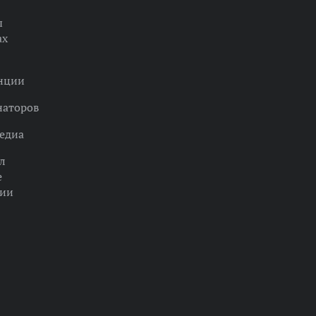
ы
ах
нции
наторов
едиа
л
е
ции