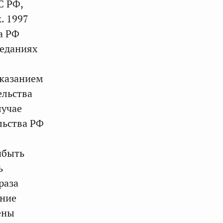
С РФ,
. 1997
а РФ
седаниях
указанием
ельства
лучае
льства РФ
ибыть
ь
раза
ание
ены