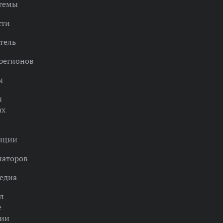
 темы
сти
тель
регионов
ы
ы
ах
нции
наторов
едиа
л
е
ции