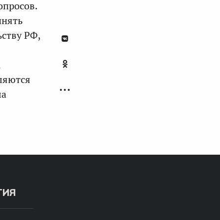
опросов.
инять
ству РФ,
,
мляются
ла
ТИЯ