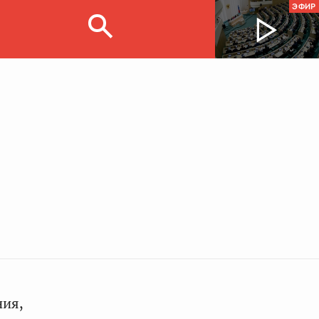
ЭФИР
ния,