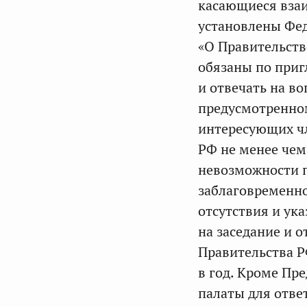
касающиеся вза
установлены Фед
«О Правительств
обязаны по приг
и отвечать на во
предусмотренном
интересующих чл
РФ не менее чем 
невозможности п
заблаговременно
отсутствия и ук
на заседание и 
Правительства Р
в год. Кроме Пр
палаты для отве