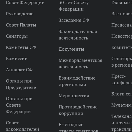
Совет Федерации
30 лет Совету
Главные
Федерации
Руководство
Все ново
Заседания СФ
Совет Палаты
Председа
Законодательная
Сенаторы
Новости 
деятельность
Комитеты СФ
Комитет
Документы
Комиссии
Сенатор
Межпарламентская
в регион
деятельность
Аппарат СФ
Пресс-
Взаимодействие
Органы при
конфере
с регионами
Председателе
Блоги се
Мероприятия
Органы при
Совете
Мультим
Противодействие
Федерации
коррупции
Телекана
Совет
и прямы
Ежегодные
законодателей
трансля
отчеты сенаторов