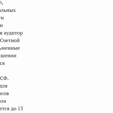
Ф,
альных
ти
ли
я аудитор
 Счетной
сьменные
лашении
ся
 СФ.
для
осов
ола
тся до 15