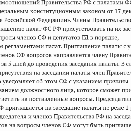
имоотношений Правительства РФ с палатами Ф
еральным конституционным законом от 17 дек
е Российской Федерации». Члены Правительств
лашению палат ФС РФ присутствовать на их за
просы членов СФ и депутатов ГД в порядке,
 регламентами палат. Приглашение палаты с 
енов СФ вопросов направляется члену Правит
за 5 дней до проведения заседания палаты. В с
рисутствия на заседании палаты член Правите
 уведомляет об этом СФ с указанием причины
азанием должностного лица, которое сможет пр
ответить на поставленные вопросы. Председател
Ф приглашается на заседание палаты не реже 1 
едседателя и членов Правительства РФ на засед
тов на вопросы членов СФ могут быть приглаш