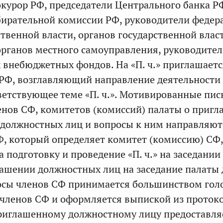
курор РФ, председатели Центрального банка Р
бирательной комиссии РФ, руководители федер
ственной власти, органов государственной влас
органов местного самоуправления, руководите
 внебюджетных фондов. На «П. ч.» приглашаетс
РФ, возглавляющий направление деятельности
ветствующее теме «П. ч.». Мотивированные пи
нов СФ, комитетов (комиссий) палаты о приг
 должностных лиц и вопросы к ним направляют
, который определяет комитет (комиссию) СФ,
 подготовку и проведение «П. ч.» на заседании
ашении должностных лиц на заседание палаты 
осы членов СФ принимается большинством гол
 членов СФ и оформляется выпиской из проток
риглашенному должностному лицу предоставляе