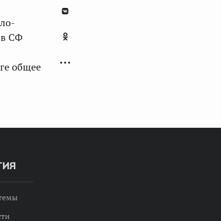
ало-
 в СФ
оге общее
ТИЯ
 темы
сти