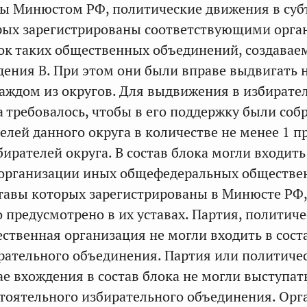
ы Минюстом РФ, политические движения в суб
орых зарегистрированы соответствующими орга
ок таких общественных объединений, создава
дения В. При этом они были вправе выдвигать 
каждом из округов. Для выдвижения в избирате
а требовалось, чтобы в его поддержку были соб
елей данного округа в количестве не менее 1 п
ирателей округа. В состав блока могли входить
 организации иных общефедеральных обществе
тавы которых зарегистрированы в Минюсте РФ,
о предусмотрено в их уставах. Партия, политич
ственная организация не могли входить в сост
рательного объединения. Партия или политиче
ае вхождения в состав блока не могли выступат
стоятельного избирательного объединения. Орг