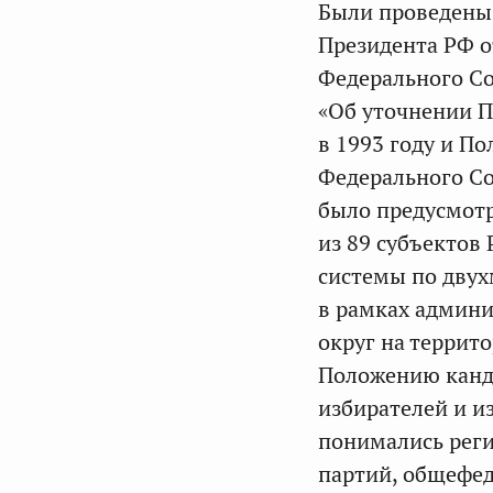
Были проведены 1
Президента РФ о
Федерального Со
«Об уточнении П
в 1993 году и П
Федерального Со
было предусмотр
из 89 субъектов
системы по дву
в рамках админи
округ на террит
Положению канд
избирателей и 
понимались рег
партий, общефед