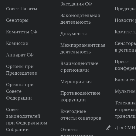
Заседания СФ
Совет Палаты
Председа
Законодательная
Сенаторы
Новости 
деятельность
Комитеты СФ
Комитет
Документы
Комиссии
Сенатор
Межпарламентская
в регион
деятельность
Аппарат СФ
Пресс-
Взаимодействие
Органы при
конфере
с регионами
Председателе
Блоги се
Мероприятия
Органы при
Совете
Мультим
Противодействие
Федерации
коррупции
Телекана
Совет
и прямы
Ежегодные
законодателей
трансля
отчеты сенаторов
при Федеральном
Для СМИ
Собрании
Отчеты