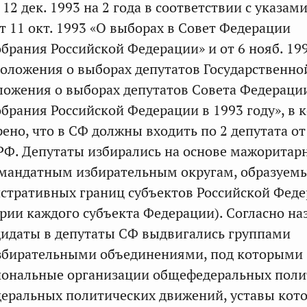
2 дек. 1993 на 2 года в соответствии с указам
т 11 окт. 1993 «О выборах в Совет Федерации
брания Российской Федерации» и от 6 нояб. 19
оложения о выборах депутатов Государственн
оложения о выборах депутатов Совета Федераци
брания Российской Федерации в 1993 году», в 
ено, что в СФ должны входить по 2 депутата от
 РФ. Депутаты избирались на основе мажоритар
хмандатным избирательным округам, образуем
стративных границ субъектов Российской Феде
ории каждого субъекта Федерации). Согласно н
идаты в депутаты СФ выдвигались группами
избирательными объединениями, под которыми
иональные организации общефедеральных поли
еральных политических движений, уставы кот