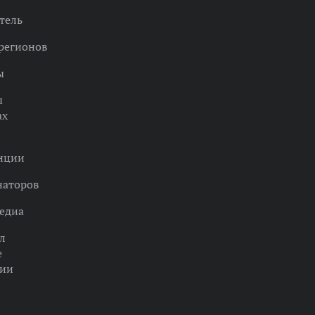
тель
регионов
ы
ы
ах
нции
наторов
едиа
л
е
ции