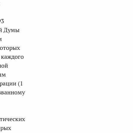
и
93
ой Думы
и
которых
 каждого
ной
ым
рации (1
азванному
тических
орых