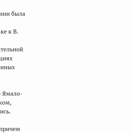
ании была
ке к В.
ательной
кциях
анных
В Ямало-
ком,
ись.
 причем