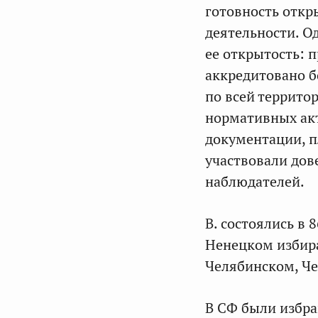
готовность откр
деятельности. О
ее открытость: 
аккредитовано бо
по всей террито
нормативных акт
документации, п
участвовали дов
наблюдателей.
В. состоялись в 
Ненецком избира
Челябинском, Че
В СФ были избра