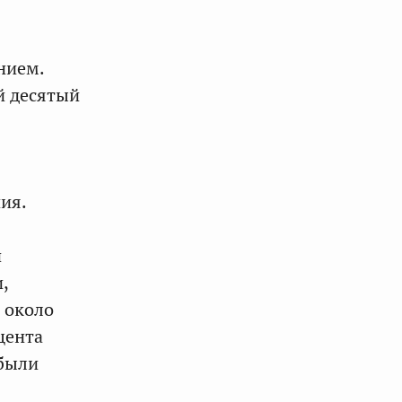
нием.
й десятый
ия.
и
,
о около
цента
 были