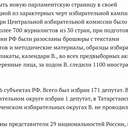
ыть новую парламентскую страницу в своей
дной из характерных черт избирательной камп
при Центральной избирательной комиссии было
лее 700 журналистов из 30 стран, при подготов
рии РФ были разосланы брошюры с текстами
ов и методические материалы, образцы избир
лакаты, календари В., во всех предвыборных а
еренные лица, за ходом В. следили 1100 иностр
86 субъектах РФ. Всего был избран 171 депутат. 
тельном округе избран 1 депутат, в Татарстанс
ченском избирательных округах В. не проводил
ны представители 29 национальностей России,