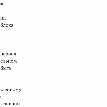
ае
ии,
 блока
 период
ательном
 быть
авленному
о
ыразивших