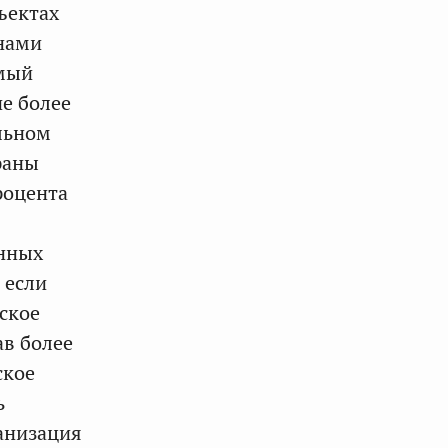
ъектах
нами
емый
не более
льном
раны
роцента
нных
 если
еское
ав более
ское
ь
анизация