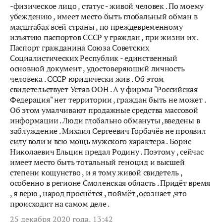
-физическое лицо , статус - живой человек . По моему
убеждению , имеет место быть глобальный обман в
масштабах всей страны , по преждевременному
изъятию паспортов СССР у граждан , при жизни их .
Паспорт гражданина Союза Советских
Социалистических Республик - единственный
основной документ , удостоверяющий личность
человека . СССР юридически жив . Об этом
свидетельствует Устав ООН . А у фирмы "Российская
Федерация" нет территории , граждан быть не может .
Об этом умалчивают продажные средства массовой
информации . Люди глобально обмануты ,введены в
заблуждение . Михаил Сергеевич Горбачёв не проявил
силу воли и всю мощь мужского характера . Борис
Николаевич Ельцин предал Родину . Поэтому , сейчас
имеет место быть тотальный геноцид и высшей
степени кощунство , и я тому живой свидетель ,
особенно в регионе Смоленская область . Придёт время
, я верю , народ проснётся , поймёт ,осознает ,что
происходит на самом деле .
25 декабря 2020 года, 13:42