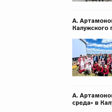
А. Артамоно
Калужского 
А. Артамоно
среда» в Ка