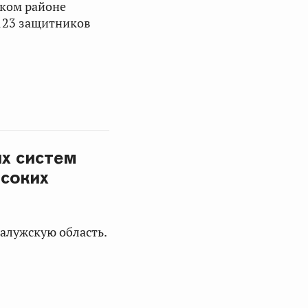
ском районе
 123 защитников
х систем
ысоких
алужскую область.