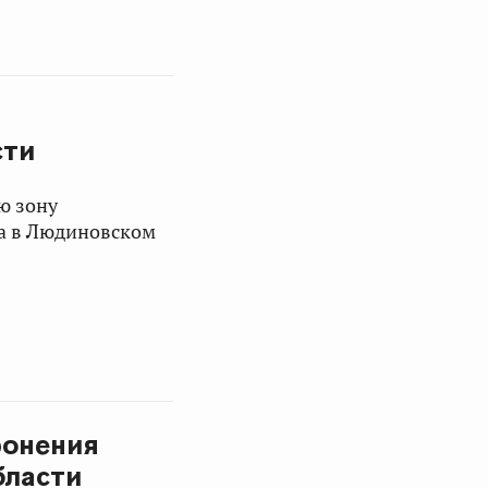
сти
ю зону
а в Людиновском
ронения
бласти