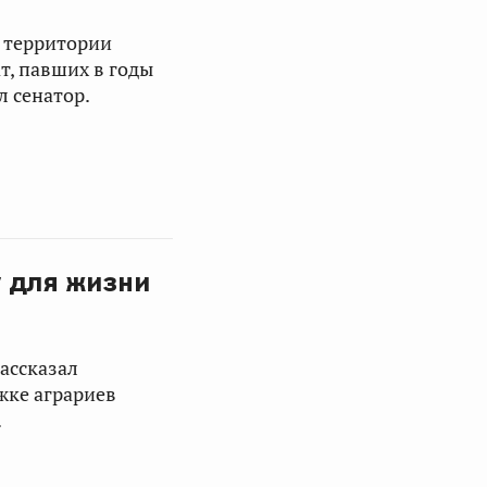
а территории
т, павших в годы
 сенатор.
у для жизни
ассказал
жке аграриев
.