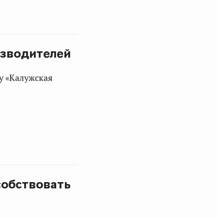
изводителей
у «Калужская
собствовать