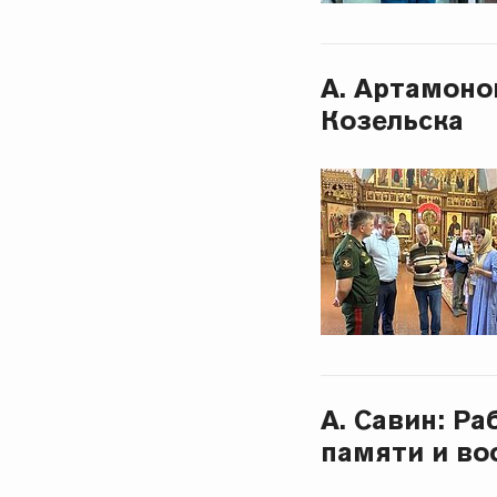
А. Артамоно
Козельска
А. Савин: Р
памяти и во