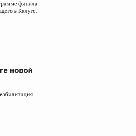
ограмме финала
щего в Калуге.
ге новой
реабилитация