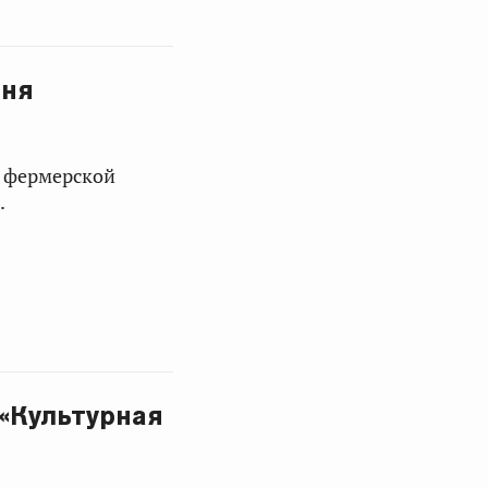
Дня
ю фермерской
.
 «Культурная