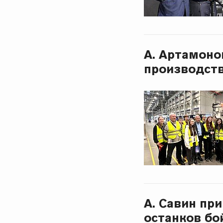
А. Артамоно
производств
А. Савин пр
останков бо