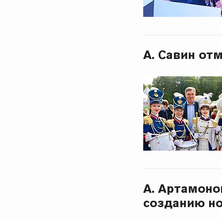
А. Савин от
А. Артамоно
созданию но