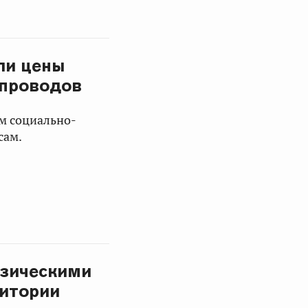
ли цены
епроводов
м социально-
сам.
изическими
ритории