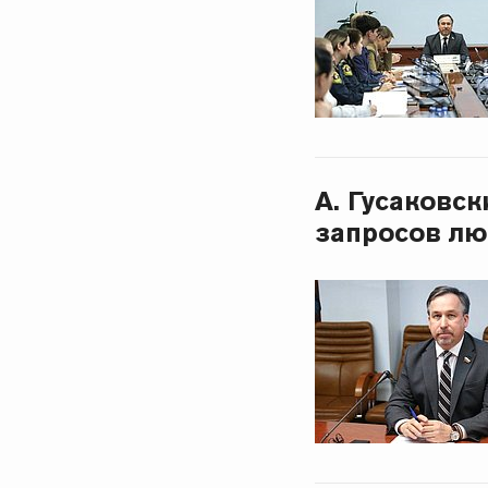
А. Гусаковс
запросов л