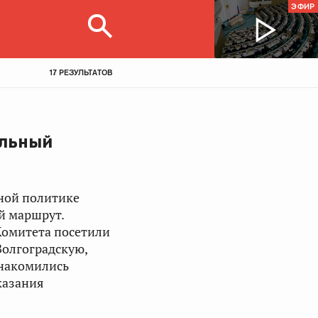
ЭФИР
17 РЕЗУЛЬТАТОВ
альный
ной политике
й маршрут.
Комитета посетили
Волгоградскую,
знакомились
казания