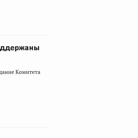
оддержаны
едание Комитета