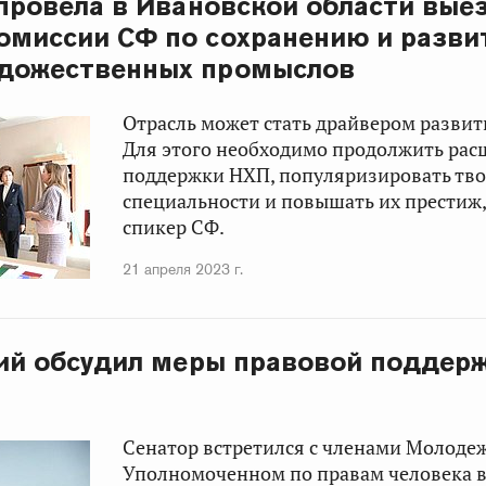
 провела в Ивановской области вые
омиссии СФ по сохранению и разв
удожественных промыслов
Отрасль может стать драйвером развит
Для этого необходимо продолжить рас
поддержки НХП, популяризировать тв
специальности и повышать их престиж,
спикер СФ.
21 апреля 2023 г.
кий обсудил меры правовой поддер
Сенатор встретился с членами Молодеж
Уполномоченном по правам человека 