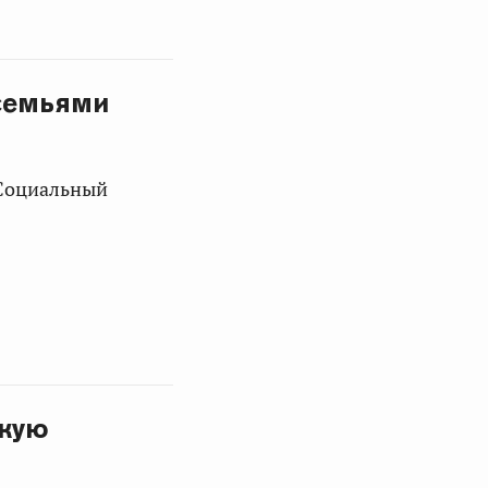
 семьями
«Социальный
скую