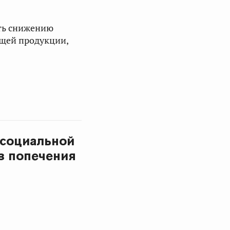
ать снижению
щей продукции,
 социальной
з попечения