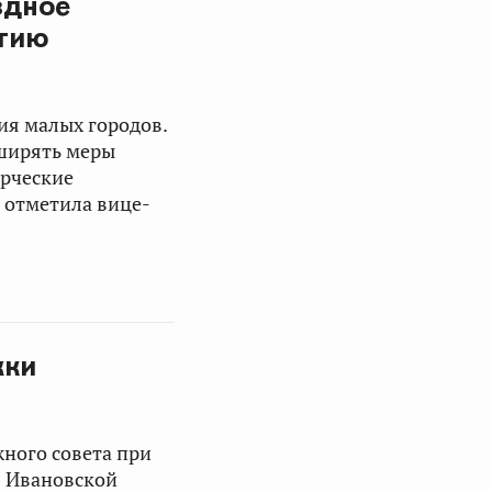
здное
итию
ия малых городов.
ширять меры
орческие
 отметила вице-
жки
ного совета при
в Ивановской