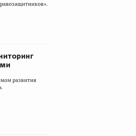
правозащитников».
ониторинг
ями
змом развития
.