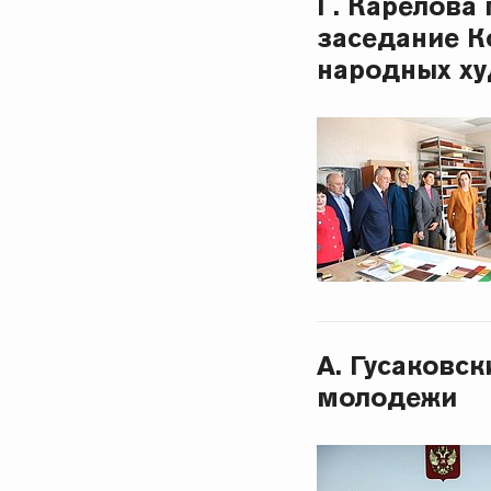
Г. Карелова
заседание К
народных х
А. Гусаковс
молодежи