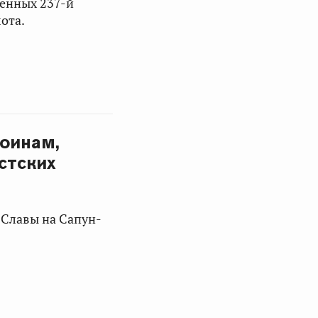
щённых 237-й
ота.
воинам,
стских
 Славы на Сапун-