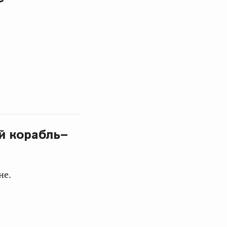
й корабль–
не.