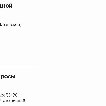
дной
Ялтинской)
просы
им ЧФ РФ
ой жизненной