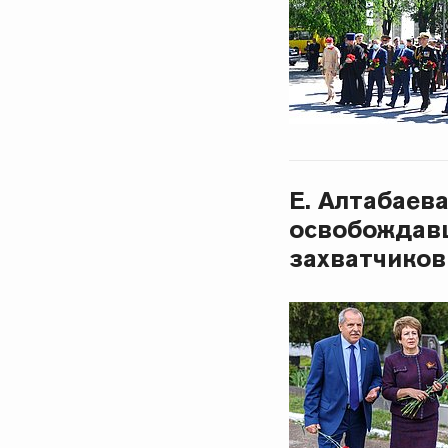
Е. Алтабаев
освобождав
захватчиков