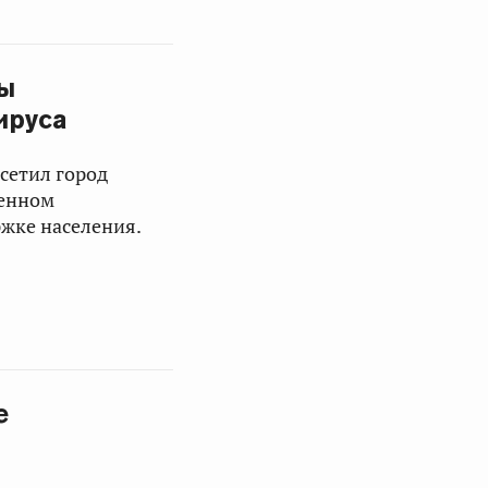
ры
ируса
сетил город
щенном
жке населения.
е