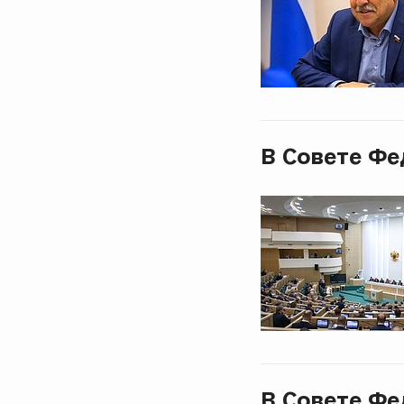
В Совете Фе
В Совете Фе