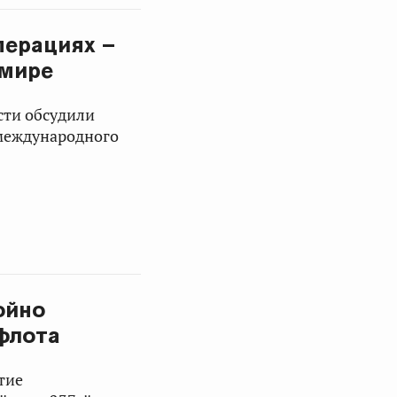
перациях –
 мире
сти обсудили
 международного
ойно
флота
тие