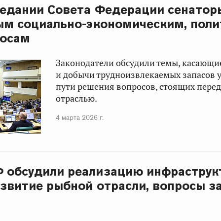
седании Совета Федерации сенатор
ым социально-экономическим, пол
росам
Законодатели обсудили темы, касающи
и добычи трудноизвлекаемых запасов 
пути решения вопросов, стоящих пере
отраслью.
4 марта 2026 г.
 обсудили реализацию инфраструк
азвитие рыбной отрасли, вопросы 