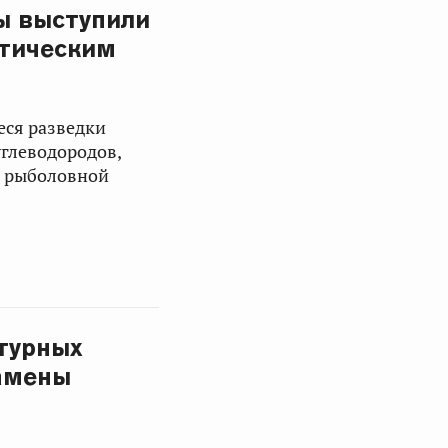
ы выступили
итическим
еся разведки
углеводородов,
д рыболовной
турных
замены