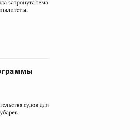
ла затронута тема
ипалитеты.
рограммы
ельства судов для
убарев.