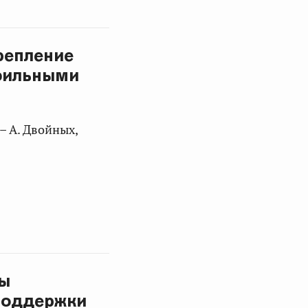
репление
фильными
– А. Двойных,
мы
поддержки