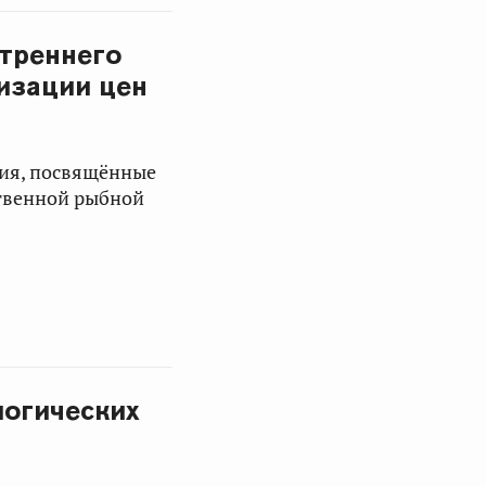
утреннего
изации цен
ния, посвящённые
твенной рыбной
логических