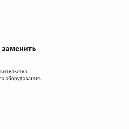
я заменить
авительства
го оборудования.