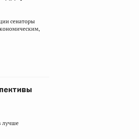
ации сенаторы
экономическим,
спективы
в лучше