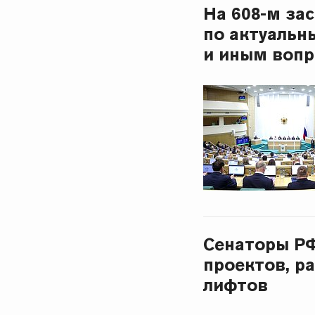
На 608-м за
по актуальн
и иным воп
Сенаторы РФ
проектов, р
лифтов