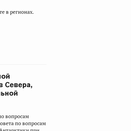
е в регионах.
ной
 Севера,
льной
по вопросам
овета по вопросам
 Антарктики при