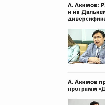
А. Акимов: 
и на Дальне
диверсифика
А. Акимов п
программ «Д