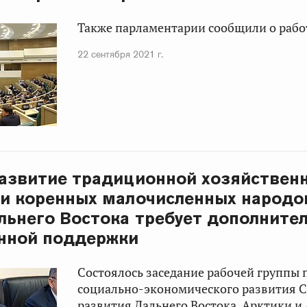
Также парламентарии сообщили о работ
22 сентября 2021 г.
Развитие традиционной хозяйствен
и коренных малочисленных народов
льнего Востока требует дополните
енной поддержки
Состоялось заседание рабочей группы 
социально-экономического развития С
развития Дальнего Востока, Арктики и