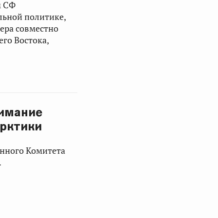
м СФ
льной политике,
ера совместно
его Востока,
нимание
Арктики
янного Комитета
.