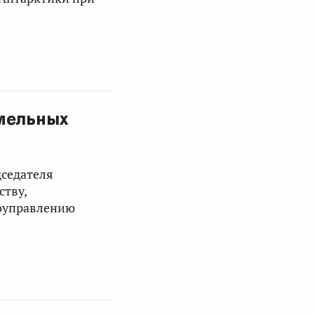
мельных
дседателя
ству,
моуправлению