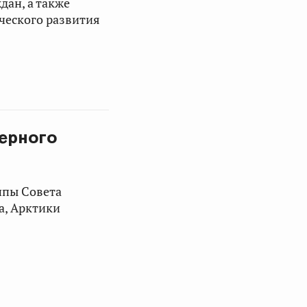
дан, а также
ческого развития
верного
ппы Совета
а, Арктики