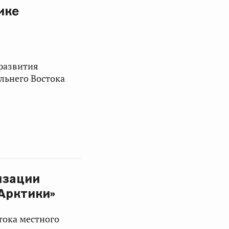
ике
 развития
льнего Востока
изации
Арктики»
тока местного