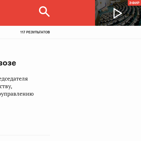
ЭФИР
117 РЕЗУЛЬТАТОВ
возе
едседателя
ству,
моуправлению