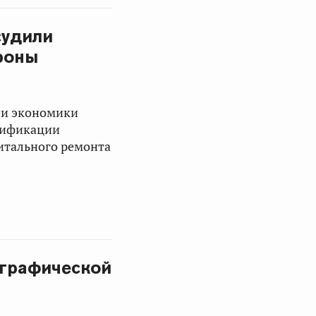
судили
роны
ии экономики
азификации
итального ремонта
ографической