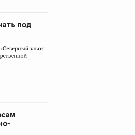
жать под
 «Северный завоз:
арственной
осам
но-