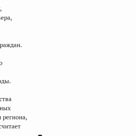
,
ера,
граждан.
о
оды.
ства
нных
 региона,
считает