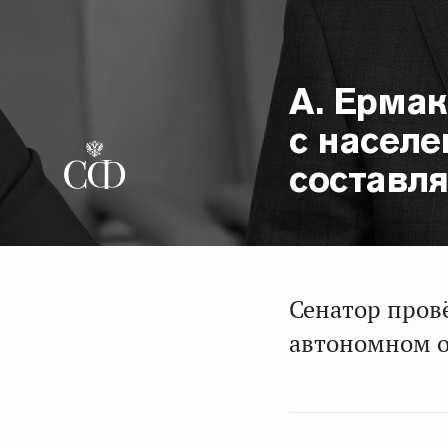
А. Ермак
с населе
составл
Сенатор пров
автономном о