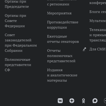
Органы при
конфере
с регионами
Председателе
Блоги се
Мероприятия
Органы при
Совете
Мультим
Противодействие
Федерации
коррупции
Телекана
Совет
и прямы
Ежегодные
законодателей
трансля
отчеты сенаторов
при Федеральном
Для СМИ
Собрании
Отчеты
полномочных
Полномочные
представителей
представители
СФ
Издания
и аналитические
материалы