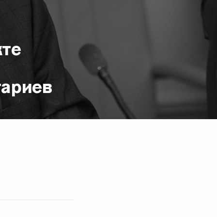
кте
тариев