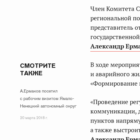
Член Комитета С
региональной по
представитель о
государственной
Александр Ерм
В ходе мероприя
СМОТРИТЕ
ТАКЖЕ
и аварийного жи
«Формирование к
А.Ермаков посетил
с рабочим визитом Ямало-
«Проведение рег
Ненецкий автономный округ
коммуникации, 
20 марта 2018 г.
пунктов напряму
а также выстрои
Александр Ерм