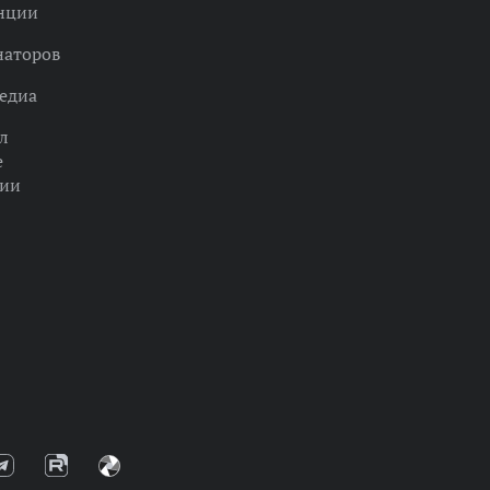
нции
наторов
едиа
л
е
ции