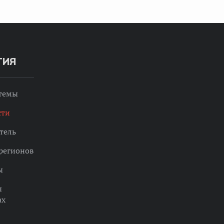
ТИЯ
 темы
сти
тель
регионов
ы
ы
ах