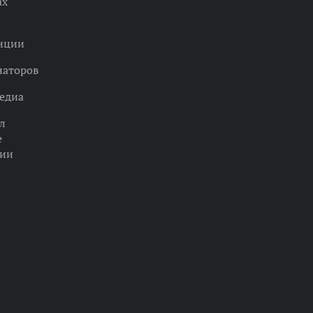
ах
нции
наторов
едиа
л
е
ции