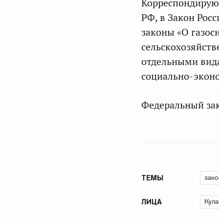
Корреспондирую
РФ, в Закон Рос
законы «О газос
сельскохозяйстве
отдельными вид
социально-эконо
Федеральный зако
зако
ТЕМЫ
Кула
ЛИЦА