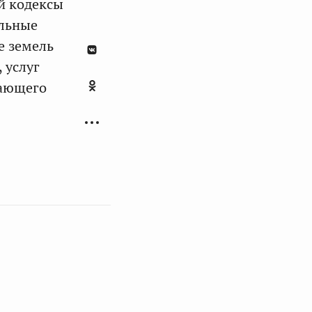
й кодексы
альные
е земель
 услуг
жающего