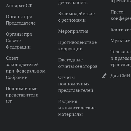
в регион
деятельность
Аппарат СФ
Пресс-
Взаимодействие
Органы при
конфере
с регионами
Председателе
Блоги се
Мероприятия
Органы при
Совете
Мультим
Противодействие
Федерации
коррупции
Телекана
Совет
и прямы
Ежегодные
законодателей
трансля
отчеты сенаторов
при Федеральном
Для СМИ
Собрании
Отчеты
полномочных
Полномочные
представителей
представители
СФ
Издания
и аналитические
материалы