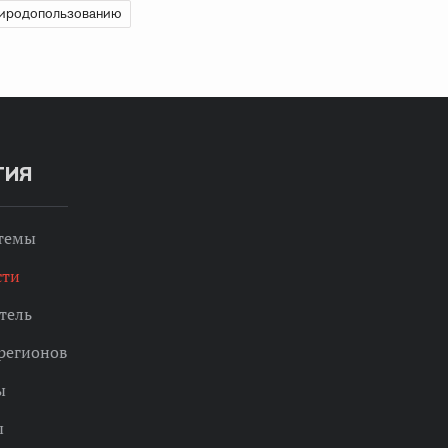
риродопользованию
ТИЯ
 темы
сти
тель
регионов
ы
ы