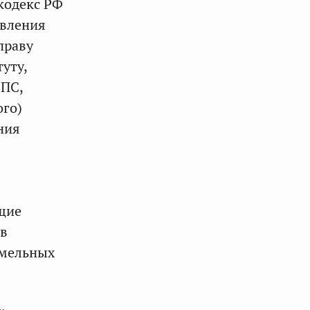
кодекс РФ
овления
праву
уту,
 ПС,
ого)
ния
щие
ов
земельных