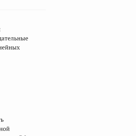
й
дательные
инейных
ть
нной