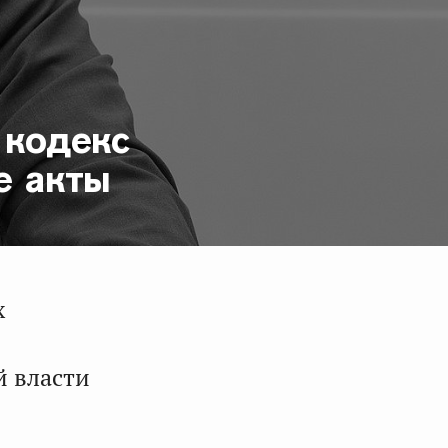
 кодекс
е акты
х
й власти