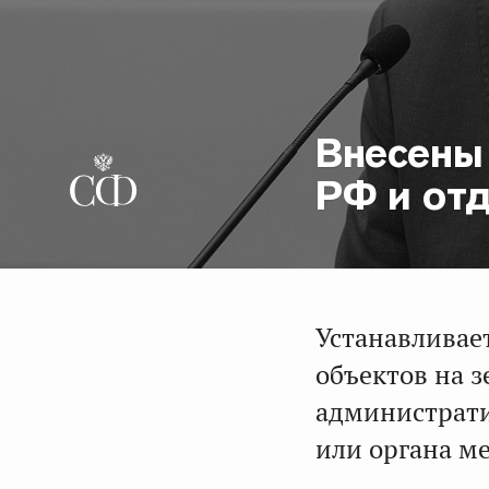
Внесены
РФ и от
Устанавливае
объектов на 
администрати
или органа м