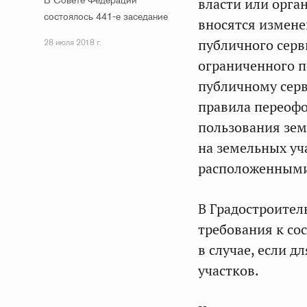
В Совете Федерации
власти или орга
состоялось 441-е заседание
вносятся измене
публичного серв
28 июля 2018 г.
ограниченного п
публичному серв
правила переофо
пользования зем
на земельных уч
расположенными 
В Градостроите
требования к со
в случае, если д
участков.