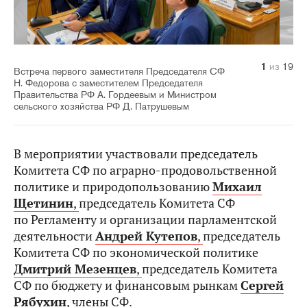
10
14
11
12
13
15
16
17
18
19
1
2
3
4
5
6
7
8
9
из
из
из
из
из
из
из
из
из
из
из
из
из
из
из
из
из
из
из
19
19
19
19
19
19
19
19
19
19
19
19
19
19
19
19
19
19
19
Встреча первого заместителя Председателя СФ
Н. Федорова с заместителем Председателя
Правительства РФ А. Гордеевым и Министром
сельского хозяйства РФ Д. Патрушевым
В мероприятии участвовали председатель
Комитета СФ по аграрно-продовольственной
политике и природопользованию
Михаил
Щетинин
,
председатель Комитета СФ
по Регламенту и организации парламентской
деятельности
Андрей Кутепов
,
председатель
Комитета СФ по экономической политике
Дмитрий Мезенцев
,
председатель Комитета
СФ по бюджету и финансовым рынкам
Сергей
Рябухин
,
члены СФ.