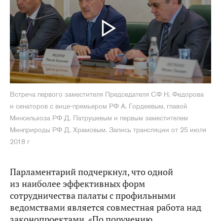
Встреча первого заместителя Председателя СФ Н. Федорова
и сенаторов с вице-премьером РФ А. Гордеевым, главой
Минсельхоза РФ Д. Патрушевым и первым заместителем
Минприроды РФ Д. Храмовым. Запись трансляции от 25 июля
2018 г
Парламентарий подчеркнул, что одной
из наиболее эффективных форм
сотрудничества палаты с профильными
ведомствами является совместная работа над
законопроектами. «По поручению