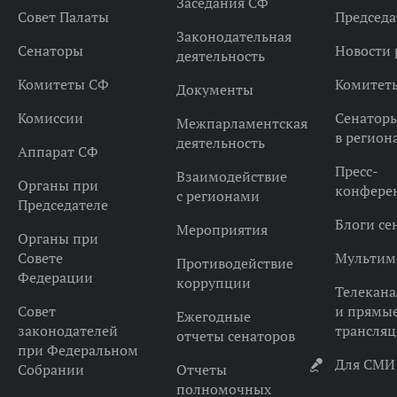
Заседания СФ
Совет Палаты
Председа
Законодательная
Сенаторы
Новости 
деятельность
Комитеты СФ
Комитет
Документы
Комиссии
Сенатор
Межпарламентская
в регион
деятельность
Аппарат СФ
Пресс-
Взаимодействие
Органы при
конфере
с регионами
Председателе
Блоги се
Мероприятия
Органы при
Совете
Мультим
Противодействие
Федерации
коррупции
Телекана
Совет
и прямы
Ежегодные
законодателей
трансля
отчеты сенаторов
при Федеральном
Для СМИ
Собрании
Отчеты
полномочных