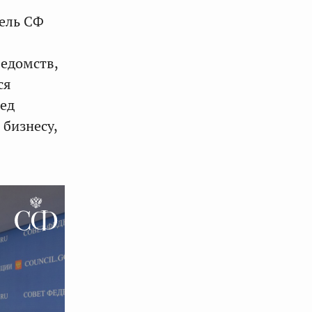
тель СФ
ведомств,
ся
ред
бизнесу,