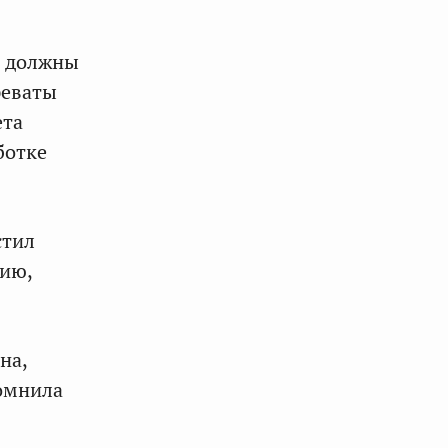
, должны
реваты
ета
ботке
стил
ию,
на,
помнила