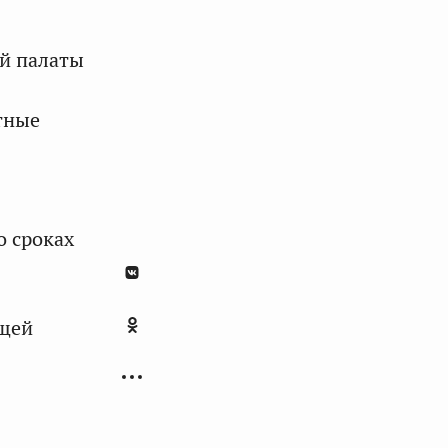
й палаты
тные
о сроках
ущей