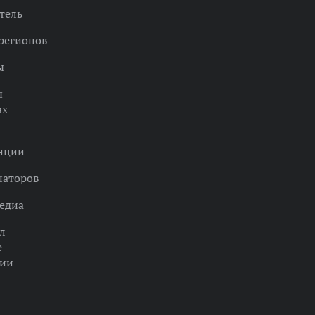
тель
регионов
ы
ы
ах
нции
наторов
едиа
л
е
ции