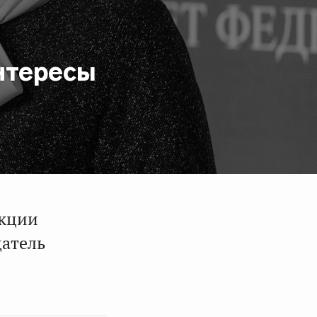
нтересы
нкции
датель