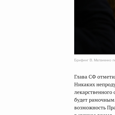
Брифинг В. Матвиенко п
Глава СФ отмети
Никаких непроду
лекарственного 
будет рамочным.
возможность Пр