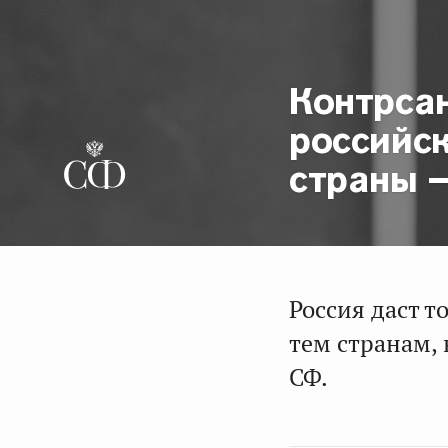
Контрса
российс
страны 
Россия даст 
тем странам, 
СФ.