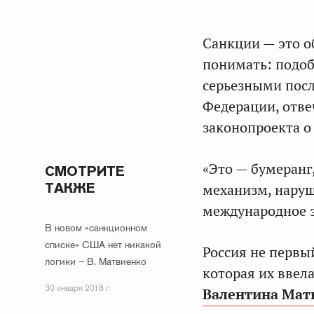
Санкции — это о
понимать: подоб
серьезными посл
Федерации, отве
законопроекта о
«Это — бумеранг,
СМОТРИТЕ
ТАКЖЕ
механизм, нару
международное э
В новом «санкционном
списке» США нет никакой
Россия не первый
логики – В. Матвиенко
которая их ввел
30 января 2018 г.
Валентина Мат