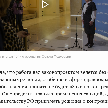
о итогам 434-го заседания Совета Федерации
ла, что работа над законопроектом ведется без
манных решений, особенно в сфере здравоохр
обеспечения принято не будет. «Закон о контрс
 Он определит правила применения санкций, д
авительству РФ принимать решения о контрсан