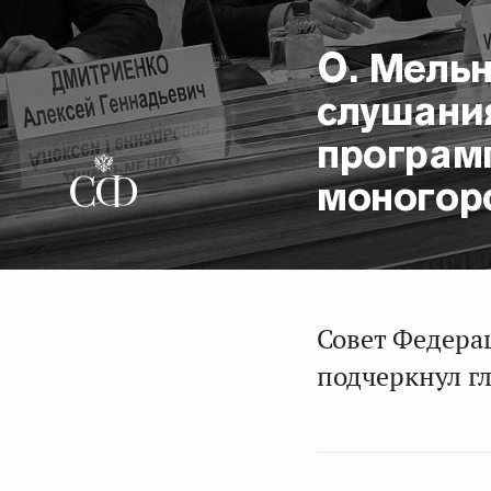
О. Мель
слушани
програм
моногор
Совет Федера
подчеркнул г