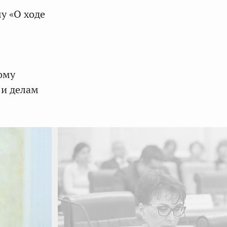
у «О ходе
ому
 и делам