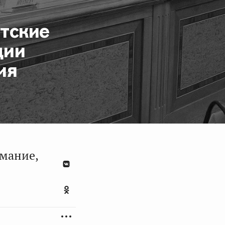
тские
ции
ия
имание,