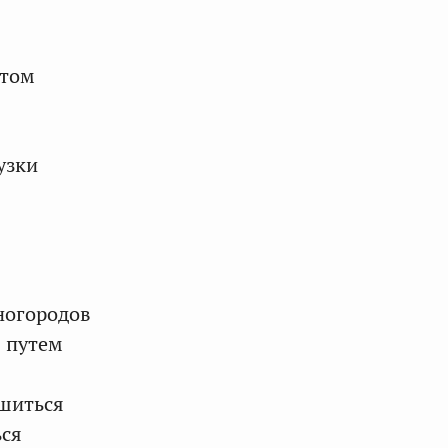
атом
узки
ногородов
я путем
ьшиться
ься