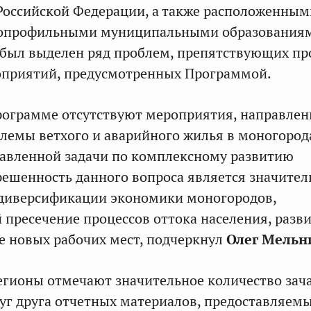
Российской Федерации, а также расположенным
нопрофильными муниципальными образования
был выделен ряд проблем, препятствующих пр
оприятий, предусмотренных Программой.
Программе отсутствуют мероприятия, направле
лемы ветхого и аварийного жилья в моногород
тавленной задачи по комплексному развитию
ешенность данного вопроса является значите
 диверсификации экономики моногородов,
пресечение процессов оттока населения, разв
ие новых рабочих мест, подчеркнул
Олег Мельн
регионы отмечают значительное количество зач
г друга отчетных материалов, предоставляем