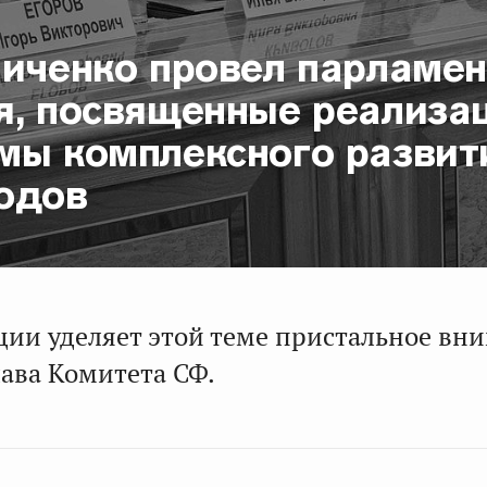
ниченко провел парламен
я, посвященные реализа
мы комплексного развит
одов
ции уделяет этой теме пристальное вн
лава Комитета СФ.