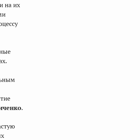
и на их
ми
оцессу
нные
ах.
льным
итие
иченко
.
астую
ых