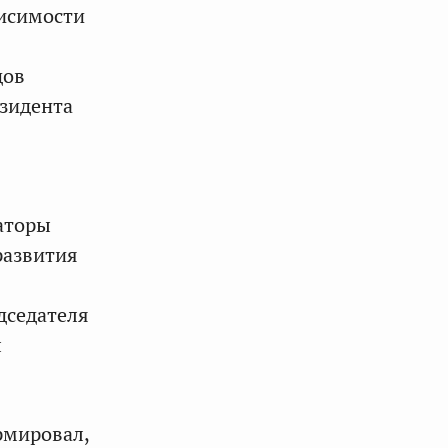
висимости
дов
зидента
наторы
развития
дседателя
ы
мировал,