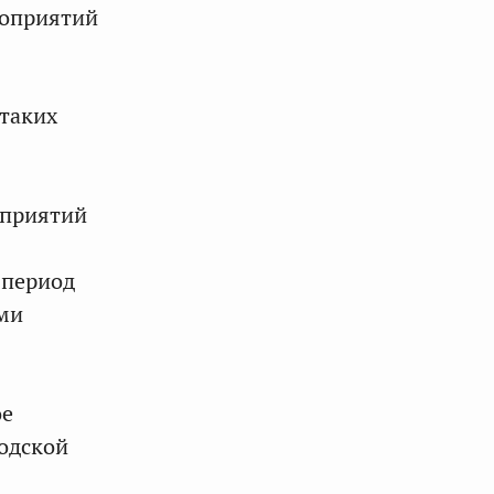
роприятий
 таких
оприятий
 период
ами
ое
одской