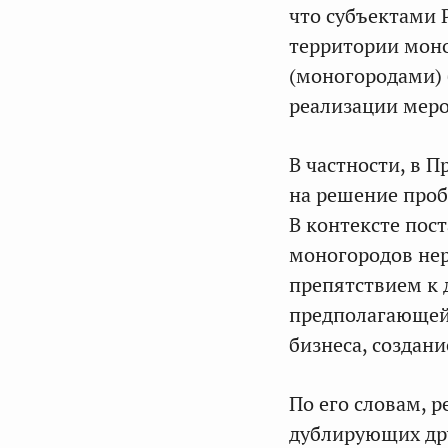
что субъектами 
территории мо
(моногородами) 
реализации мер
В частности, в 
на решение проб
В контексте пос
моногородов нер
препятствием к
предполагающей 
бизнеса, создан
По его словам, 
дублирующих дру