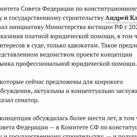
митета Совета Федерации по конституционном
у и государственному строительству
Андрей К
л инициативу Министерства юстиции РФ с 202
оказания платной юридической помощи, в том 
нтересов в суде, только адвокатам. Такое пред
едставленном ведомством проекте концепции
рынка профессиональной юридической помощи.
которые сейчас предложены для широкого
бсуждения, актуальны и концептуально заслу
азал сенатор.
 концепция обсуждалась более шести лет, в том
овета Федерации — в Комитете СФ по констит
у и государственному строительству, — и получ