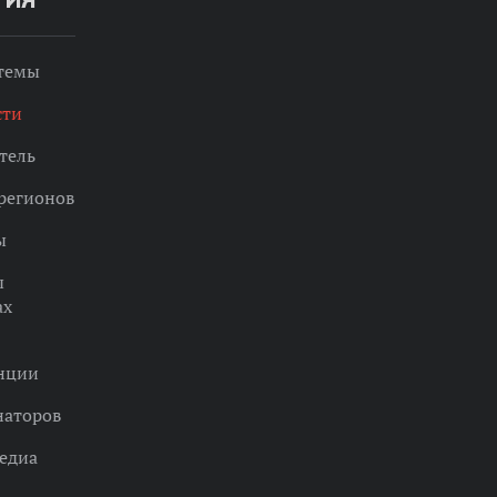
ТИЯ
 темы
сти
тель
регионов
ы
ы
ах
нции
наторов
едиа