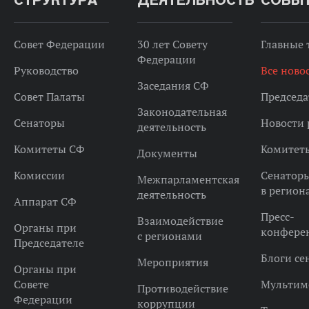
СТРУКТУРА
ДЕЯТЕЛЬНОСТЬ
СОБЫ
Совет Федерации
30 лет Совету
Главные
Федерации
Руководство
Все ново
Заседания СФ
Совет Палаты
Председа
Законодательная
Сенаторы
Новости 
деятельность
Комитеты СФ
Комитет
Документы
Комиссии
Сенатор
Межпарламентская
в регион
деятельность
Аппарат СФ
Пресс-
Взаимодействие
Органы при
конфере
с регионами
Председателе
Блоги се
Мероприятия
Органы при
Совете
Мультим
Противодействие
Федерации
коррупции