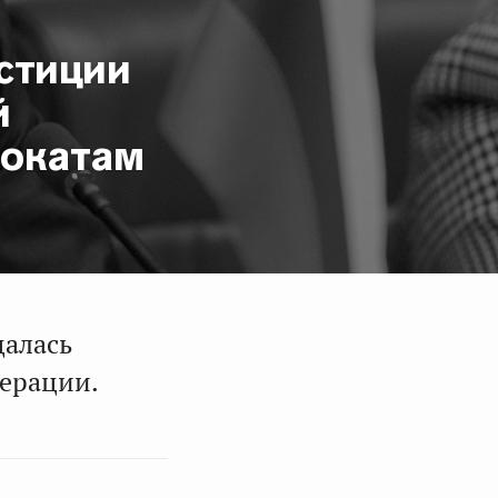
стиции
й
вокатам
далась
дерации.