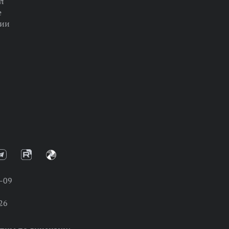
л
е
ции
-09
26