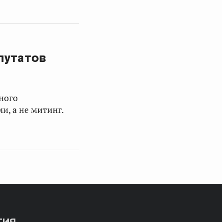
путатов
ного
и, а не митинг.