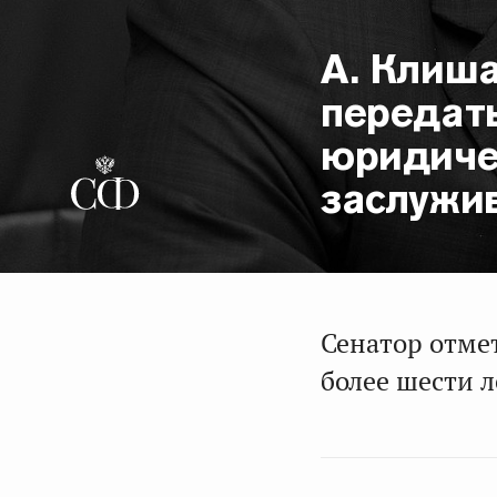
А. Клиш
передат
юридиче
заслужи
Сенатор отме
более шести л