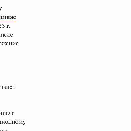
у
лишас
3 г.
числе
ложение
живают
 числе
уционному
ила