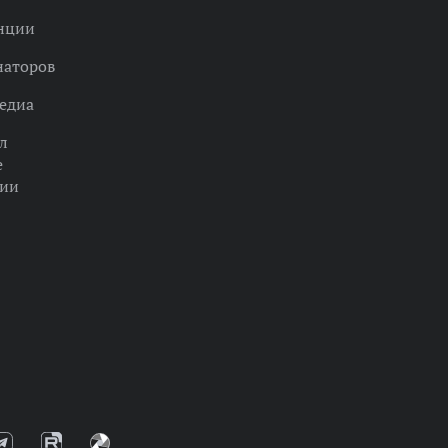
нции
наторов
едиа
л
е
ции