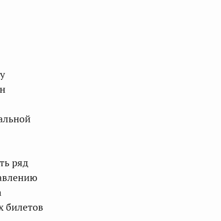
у
ен
иальной
ть ряд
тавлению
а
х билетов