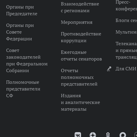
Пресс-
Взаимодействие
Органы при
конфере
с регионами
Председателе
Блоги се
Мероприятия
Органы при
Совете
Мультим
Противодействие
Федерации
коррупции
Телекана
Совет
и прямы
Ежегодные
законодателей
трансля
отчеты сенаторов
при Федеральном
Для СМИ
Собрании
Отчеты
полномочных
Полномочные
представителей
представители
СФ
Издания
и аналитические
материалы