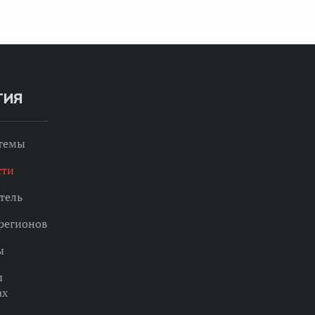
ТИЯ
 темы
сти
тель
регионов
ы
ы
ах