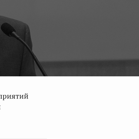
оприятий
й