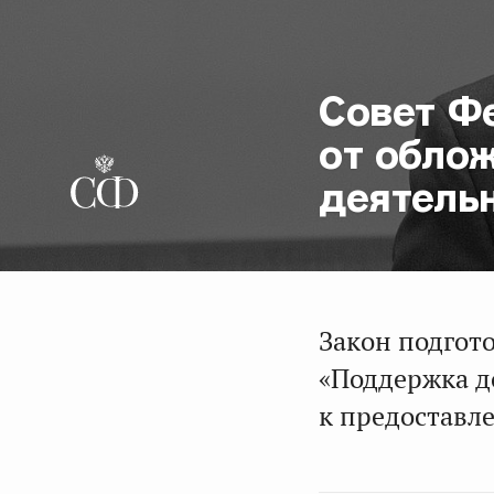
Совет Ф
от обло
деятель
Закон подгот
«Поддержка д
к предоставле