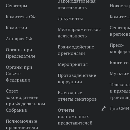
Законодательная
Сенаторы
Новости 
деятельность
Комитеты СФ
Комитет
Документы
Комиссии
Сенатор
Межпарламентская
в регион
деятельность
Аппарат СФ
Пресс-
Взаимодействие
Органы при
конфере
с регионами
Председателе
Блоги се
Мероприятия
Органы при
Совете
Мультим
Противодействие
Федерации
коррупции
Телекана
Совет
и прямы
Ежегодные
законодателей
трансля
отчеты сенаторов
при Федеральном
Для СМИ
Собрании
Отчеты
полномочных
Полномочные
представителей
представители