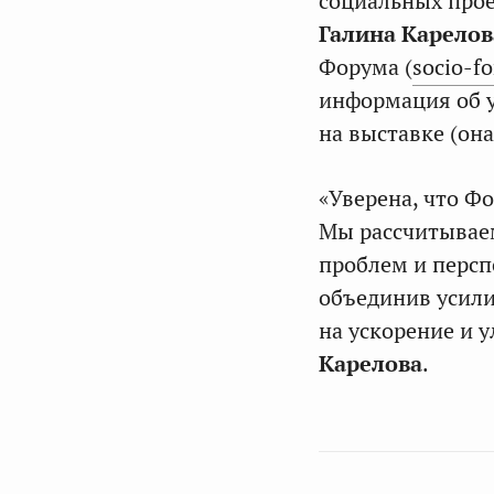
социальных прое
Галина Карелов
Форума (
socio-f
информация об у
на выставке (он
«Уверена, что Ф
Мы рассчитываем
проблем и персп
объединив усили
на ускорение и 
Карелова
.