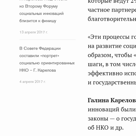
которые ведут 2
ко Второму Форуму
частное партне
социальных инноваций
благотворительн
близится к финишу
13 апреля 2017 г.
«Эти процессы г
на развитие соц
В Совете Федерации
образом, чтобы 
составили «портрет»
социально ориентированных
шаги, в том чис
НКО – Г. Карелова
эффективно испо
и государственны
4 апреля 2017 г.
Галина Карелов
инноваций были
законы — о госу
об НКО и др.