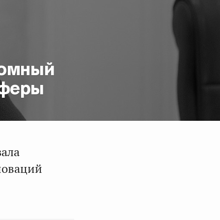
ромный
сферы
зала
новаций