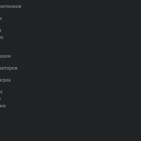
регионов
ы
ы
ах
нции
наторов
едиа
л
е
ции