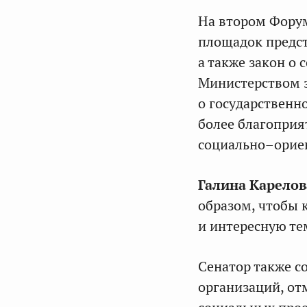
На втором Форум
площадок предст
а также закон о
Министерством э
о государственно
более благоприя
социально–орие
Галина Карелов
образом, чтобы 
и интересную те
Сенатор также 
организаций, от