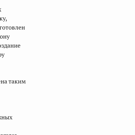
х
ку,
дготовлен
кону
оздание
ру
ена таким
жных