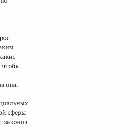
нно-
прос
таким
 какие
, чтобы
а она.
оциальных
ой сферы
т законов