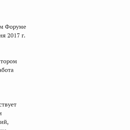
ем Форуме
я 2017 г.
атором
абота
ствует
и
ий,