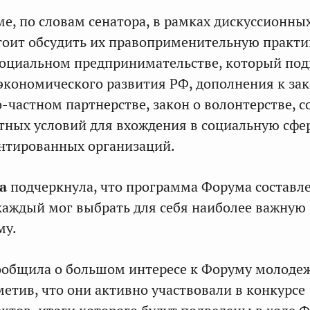
е, по словам сенатора, в рамках дискуссионны
оит обсудить их правоприменительную практи
 социальном предпринимательстве, который по
кономического развития РФ, дополнения к за
-частном партнерстве, закон о волонтерстве, с
тных условий для вхождения в социальную сфе
нтированных организаций.
а
подчеркнула, что программа Форума составл
каждый мог выбрать для себя наиболее важную
му.
сообщила о большом интересе к Форуму молоде
метив, что они активно участвовали в конкурсе