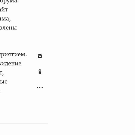
Форума.
айт
мма,
авлены
приятием.
видение
т,
ные
а