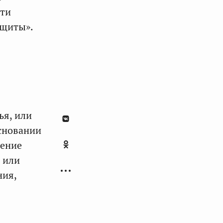
сти
ащиты».
ья, или
основании
ление
 или
ния,