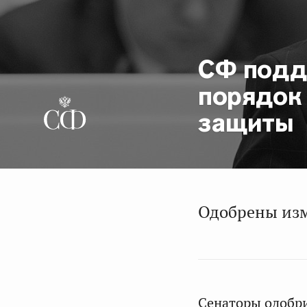
СФ подд
порядок
защиты
Одобрены изм
Сенаторы одобр