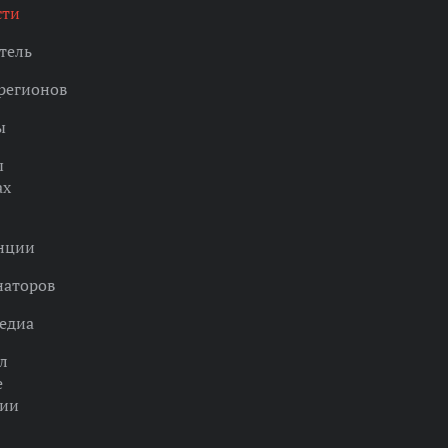
сти
тель
регионов
ы
ы
ах
нции
наторов
едиа
л
е
ции