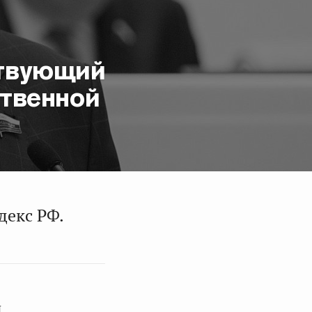
ствующий
ственной
декс РФ.
й