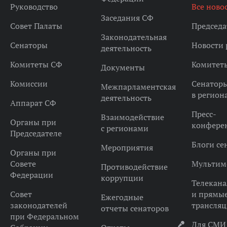
Руководство
Все ново
Заседания СФ
Совет Палаты
Председа
Законодательная
Сенаторы
Новости 
деятельность
Комитеты СФ
Комитет
Документы
Комиссии
Сенатор
Межпарламентская
в регион
деятельность
Аппарат СФ
Пресс-
Взаимодействие
Органы при
конфере
с регионами
Председателе
Блоги се
Мероприятия
Органы при
Совете
Мультим
Противодействие
Федерации
коррупции
Телекана
Совет
и прямы
Ежегодные
законодателей
трансля
отчеты сенаторов
при Федеральном
Для СМИ