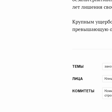
лет лишения сво
Крупным ущербом
превышающую од
зако
ТЕМЫ
Клиш
ЛИЦА
Коми
КОМИТЕТЫ
стро