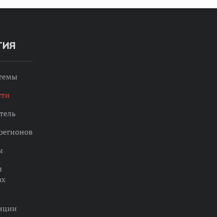
ТИЯ
 темы
сти
тель
регионов
ы
ы
ах
нции