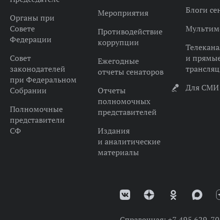
Блоги се
Мероприятия
Органы при
Совете
Мультим
Противодействие
Федерации
коррупции
Телекана
Совет
и прямы
Ежегодные
законодателей
трансля
отчеты сенаторов
при Федеральном
Для СМИ
Собрании
Отчеты
полномочных
Полномочные
представителей
представители
СФ
Издания
и аналитические
материалы
Справочная:
+7 495 629-70