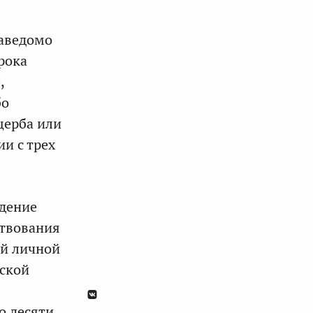
заведомо
рока
,
бо
щерба или
и с трех
ждение
ствования
ой личной
ской
о десяти