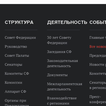
СТРУКТУРА
ДЕЯТЕЛЬНОСТЬ
СОБЫ
Совет Федерации
30 лет Совету
Главные
Федерации
Руководство
Все ново
Заседания СФ
Совет Палаты
Председа
Законодательная
Сенаторы
Новости 
деятельность
Комитеты СФ
Комитет
Документы
Комиссии
Сенатор
Межпарламентская
в регион
деятельность
Аппарат СФ
Пресс-
Взаимодействие
Органы при
конфере
с регионами
Председателе