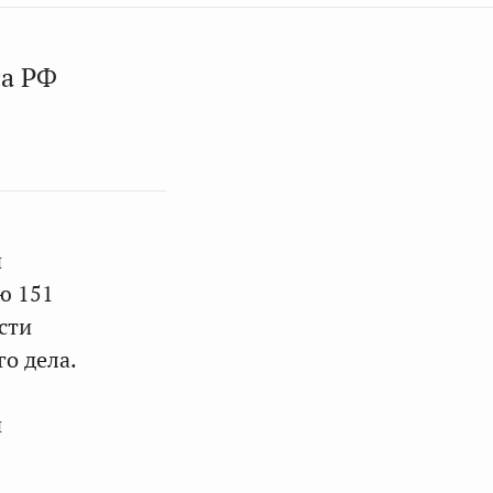
са РФ
й
ю 151
сти
о дела.
и