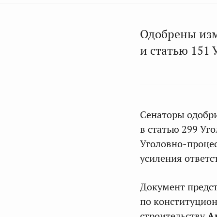
Одобрены изм
и статью 151 
Сенаторы одобр
в статью 299 Уг
Уголовно-процес
усиления ответс
Документ предст
по конституцион
строительству
А