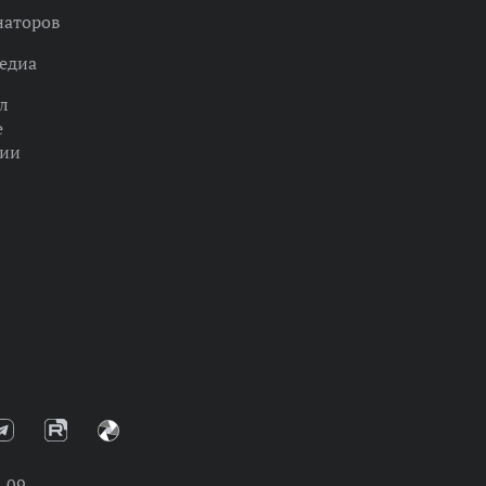
наторов
едиа
л
е
ции
-09