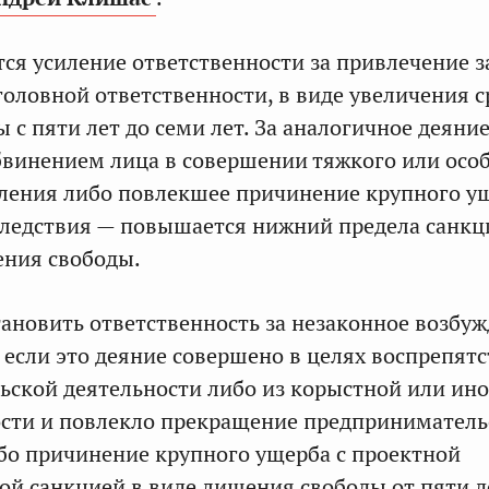
ся усиление ответственности за привлечение 
головной ответственности, в виде увеличения с
с пяти лет до семи лет. За аналогичное деяние
бвинением лица в совершении тяжкого или осо
ления либо повлекшее причинение крупного у
ледствия — повышается нижний предела санкци
ения свободы.
тановить ответственность за незаконное возбу
, если это деяние совершено в целях воспрепят
ской деятельности либо из корыстной или ин
ости и повлекло прекращение предприниматель
бо причинение крупного ущерба с проектной
ой санкцией в виде лишения свободы от пяти д