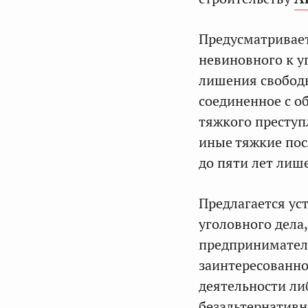
Предусматривает
невиновного к у
лишения свободы 
соединенное с о
тяжкого преступ
иные тяжкие пос
до пяти лет лиш
Предлагается ус
уголовного дела
предприниматель
заинтересованн
деятельности ли
безальтернативн