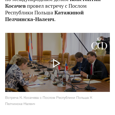
Косачев
провел встречу с Послом
Республики Польша
Катажиной
Пелчинска-Наленч
.
Встреча К. Косачева с Послом Республики Польша К
Пелчинска-Наленч