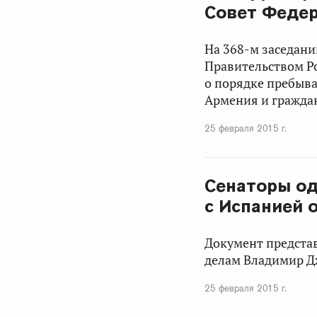
Совет Феде
На 368-м заседан
Правительством Р
о порядке пребыв
Армения и гражда
25 февраля 2015 г.
Сенаторы од
с Испанией 
Документ предста
делам
Владимир Д
25 февраля 2015 г.