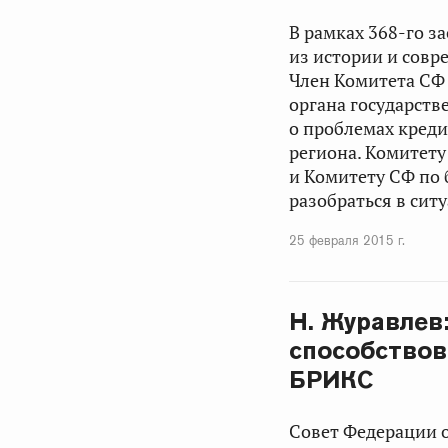
В рамках 368-го 
из истории и совр
Член Комитета СФ 
органа государств
о проблемах креди
региона. Комитет
и Комитету СФ по
разобраться в сит
25 февраля 2015 г.
Н. Журавлев
способствов
БРИКС
Совет Федерации 