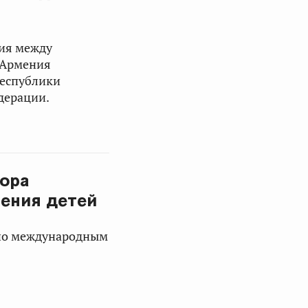
ия между
 Армения
Республики
дерации.
вора
ления детей
 по международным