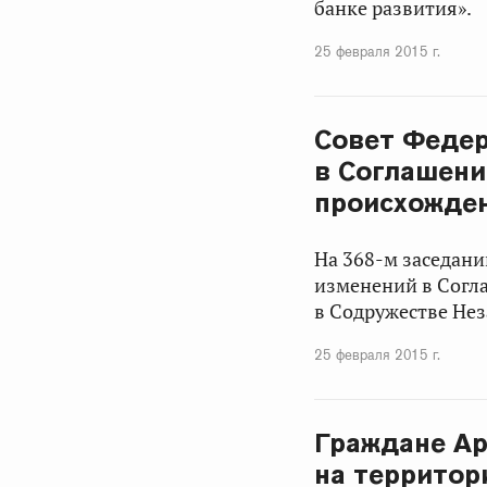
банке развития».
25 февраля 2015 г.
Совет Феде
в Соглашени
происхожден
На 368-м заседан
изменений в Согл
в Содружестве Нез
25 февраля 2015 г.
Граждане Ар
на территор