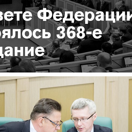
вете Федераци
ялось 368-е
дание