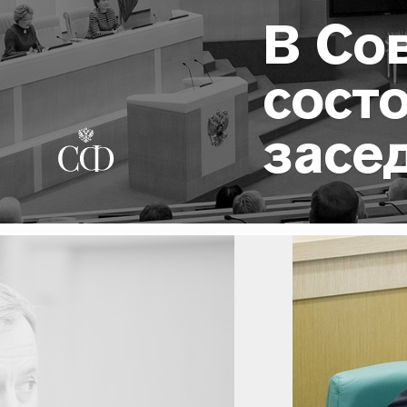
В Со
состо
засе