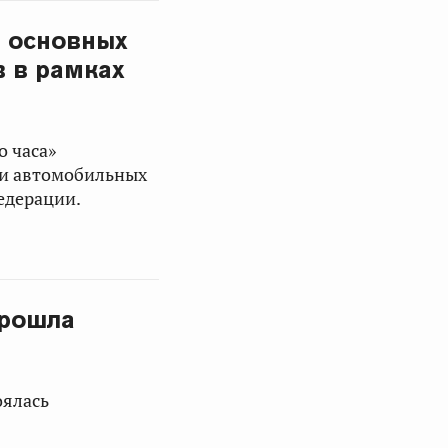
з основных
в в рамках
о часа»
ти автомобильных
едерации.
прошла
оялась