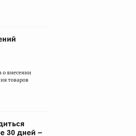
ений
 о внесении
ия товаров
диться
е 30 дней –