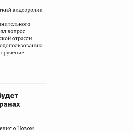
откий видеоролик
лнительного
ял вопрос
ской отрасли
иродопользованию
поручение
будет
ранах
ения о Новом