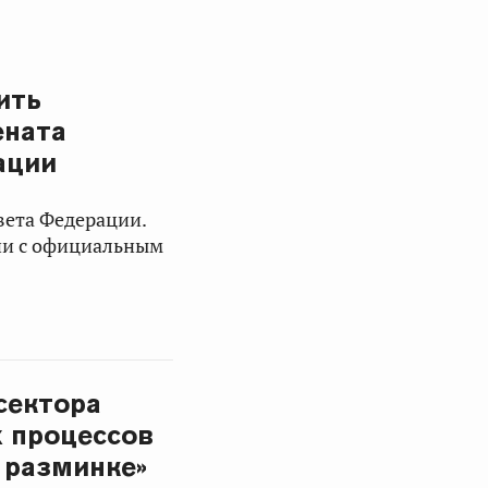
ить
ената
ации
вета Федерации.
сии с официальным
сектора
 процессов
 разминке»