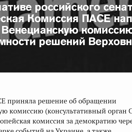
ативе российского сена
ская Комиссия ПАСЕ на
в Венецианскую комисси
имности решений Верхов
Е приняла решение об обращении
ую комиссию (консультативный орган 
опейская комиссия за демократию чер
ерке событий на Украине, а также