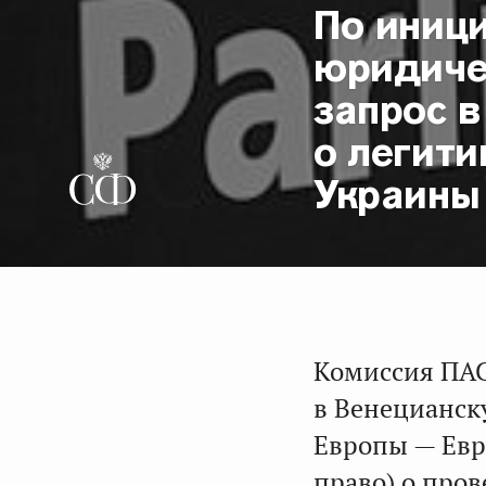
По иници
юридиче
запрос 
о легит
Украины
Комиссия ПАС
в Венецианск
Европы — Евр
право) о пров