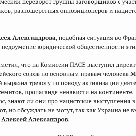
ческий переворот группы заговорщиков с учас
ков, разношерстных оппозиционеров и нацист
сея Александрова
, подобная ситуация во Фр
недоумение юридической общественности этих
тметил, что на Комиссии ПАСЕ выступил дирек
ейского союза по основным правам человека
М
й выразил тревогу по поводу активизации деят
семитов, пропаганде ненависти на континенте.
ос, знают ли они про нацистские выступления в
ют, но обсуждать не могут, так как Украина не в
л
Алексей Александров
.