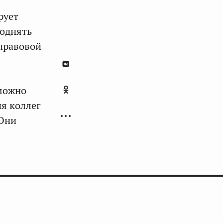
рует
поднять
 правовой
 можно
я коллег
«Они