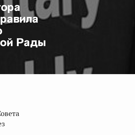
тора
правила
ю
ной Рады
Совета
ез