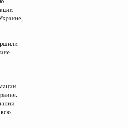
ию
гации
 Украине,
ершили
аине
рмации
раине.
рмании
 всю