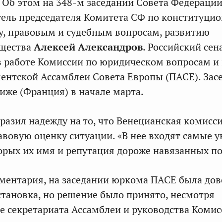
 Об этом на 348-м заседании Совета Федераци
ель председателя Комитета СФ по конституци
у, правовым и судебным вопросам, развитию
бщества
Алексей Александров
. Российский сен
в работе Комиссии по юридическом вопросам и
ентской Ассамблеи Совета Европы (ПАСЕ). Зас
риже (Франция) в начале марта.
разил надежду на то, что Венецианская комисси
вовую оценку ситуации. «В нее входят самые 
орых их имя и репутация дороже навязанных п
ментария, на заседании юркома ПАСЕ была до
тановка, но решение было принято, несмотря
е секретариата Ассамблеи и руководства Комис