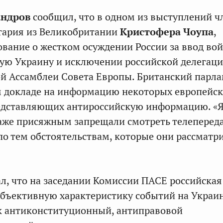
андров
сообщил, что в одном из выступлений ч
тария из Великобритании
Кристофера Чоупа
,
ование о жестком осуждении России за ввод вой
ую Украину и исключении российской делегац
й Ассамблеи Совета Европы. Британский парл
м докладе на информацию некоторых европейс
редставляющих антироссийскую информацию. «
аже присяжным запрещали смотреть телеперед
 по тем обстоятельствам, которые они рассматр
ал, что на заседании Комиссии ПАСЕ российская
объективную характеристику событий на Украин
к антиконституционный, антиправовой