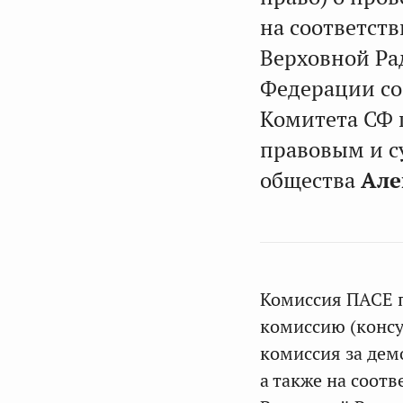
на соответст
Верховной Ра
Федерации со
Комитета СФ 
правовым и с
общества
Але
Комиссия ПАСЕ 
комиссию (консу
комиссия за дем
а также на соот