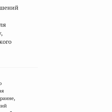
ешений
ля
,
кого
ю
ая
раине,
ний