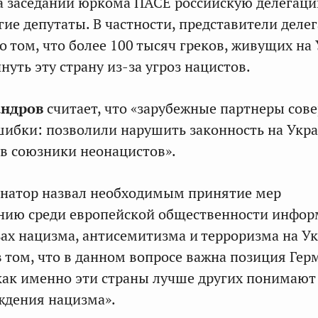
на заседании юркома ПАСЕ российскую делегац
ие депутаты. В частности, представители деле
о том, что более 100 тысяч греков, живущих на
уть эту страну из‑за угроз нацистов.
андров
считает, что «зарубежные партнеры сов
шибки: позволили нарушить законность на Укр
 в союзники неонацистов».
сенатор назвал необходимым принятие мер
ению среди европейской общественности инфо
зах нацизма, антисемитизма и терроризма на Ук
в том, что в данном вопросе важна позиция Ге
 как именно эти страны лучше других понимают
ждения нацизма».