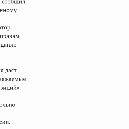
и сообщил
онному
атор
 правам
едание
я даст
уважаемые
озиций».
вольно
сии.