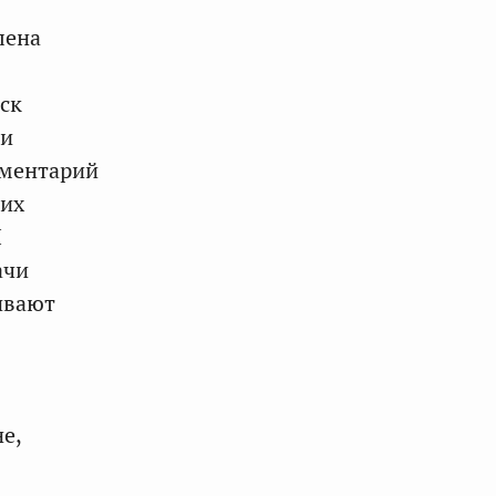
лена
ск
ии
аментарий
ких
Я
ачи
ивают
е,