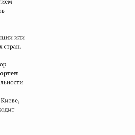
тием
ов-
анции или
 стран.
тор
ортен
ельности
 Киеве,
ходит