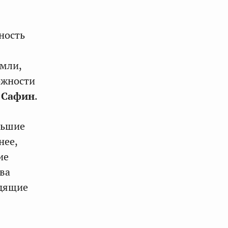
ность
емли,
ожности
 Сафин
.
льшие
нее,
ие
ва
одящие