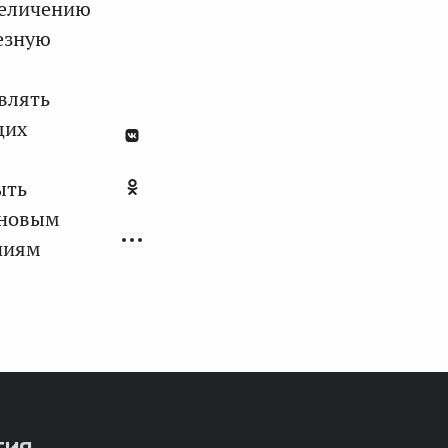
величению
ьезную
авлять
щих
ыть
 новым
ниям