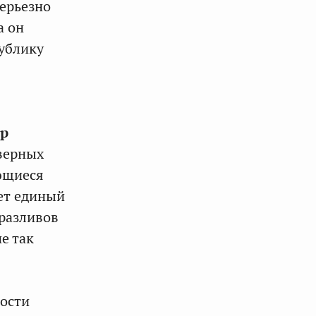
серьезно
а он
ублику
р
оверных
еющиеся
ет единый
разливов
е так
ности