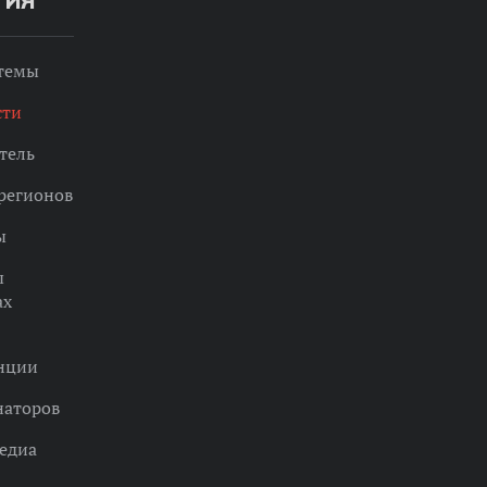
ТИЯ
 темы
сти
тель
регионов
ы
ы
ах
нции
наторов
едиа