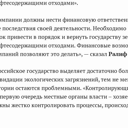
ефтесодержащими отходами».
мпании должны нести финансовую ответствен
е последствия своей деятельности. Необходимо
ок привести в порядок и вернуть государству з
ефтесодержащими отходами. Финансовые возм
аний позволяют это делать», — сказал
Ралиф
российское государство выделяет достаточно бо
квидации экологических загрязнений, тем не ме
тории остаются проблемными. «Контролирующ
 первую очередь местные органы власти – хозяе
жны жестко контролировать процессы, происх