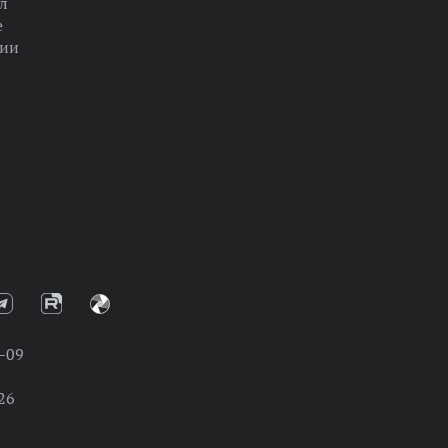
л
е
ции
-09
26