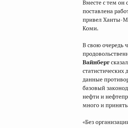
Вместе с тем он 
поставлена рабо
привел Ханты-Ма
Коми.
В свою очередь 
продовольствен
Вайнберг
сказал
статистических 
данные противор
базовый законо
нефти и нефтепр
много и приняты
«Без организаци