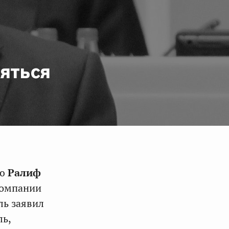
яться
ию
Ралиф
компании
ль заявил
ль,