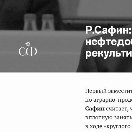
Р.Сафин
нефтедо
рекульт
Первый заместит
по аграрно-про
Сафин
считает,
вплотную занять
в ходе «круглог