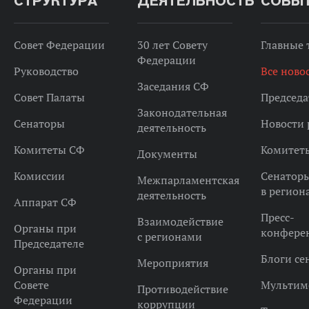
СТРУКТУРА
ДЕЯТЕЛЬНОСТЬ
СОБЫ
Совет Федерации
30 лет Совету
Главные
Федерации
Руководство
Все ново
Заседания СФ
Совет Палаты
Председа
Законодательная
Сенаторы
Новости 
деятельность
Комитеты СФ
Комитет
Документы
Комиссии
Сенатор
Межпарламентская
в регион
деятельность
Аппарат СФ
Пресс-
Взаимодействие
Органы при
конфере
с регионами
Председателе
Блоги се
Мероприятия
Органы при
Совете
Мультим
Противодействие
Федерации
коррупции