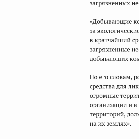
загрязненных н
«Добывающие ко
за экологически
в кратчайший ср
загрязненные н
добывающих комп
По его словам, 
средства для ли
огромные терри
организации и в
территорий, дол
на их землях».