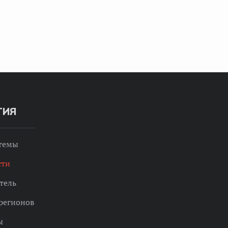
ТИЯ
 темы
сти
тель
регионов
ы