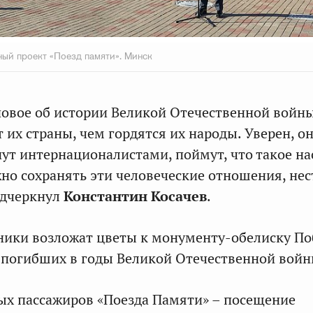
ный проект «Поезд памяти». Минск
новое об истории Великой Отечественной войны
 их страны, чем гордятся их народы. Уверен, о
нут интернационалистами, поймут, что такое н
жно сохранять эти человеческие отношения, нес
одчеркнул
Константин Косачев
.
ники возложат цветы к монументу-обелиску П
 погибших в годы Великой Отечественной войн
х пассажиров «Поезда Памяти» – посещение