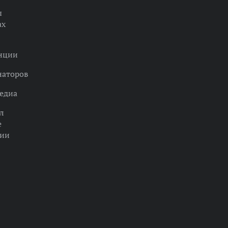
ы
ах
нции
наторов
едиа
л
е
ции