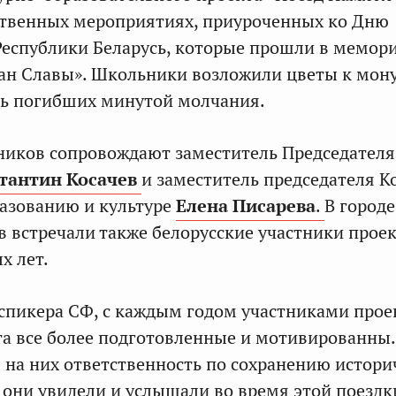
ственных мероприятиях, приуроченных ко Дню
Республики Беларусь, которые прошли в мемор
ан Славы». Школьники возложили цветы к мон
ть погибших минутой молчания.
иков сопровождают заместитель Председателя
тантин Косачев
и заместитель председателя К
разованию и культуре
Елена Писарева
.
В городе
 встречали также белорусские участники проек
х лет.
спикера СФ, с каждым годом участниками прое
та все более подготовленные и мотивированны
 на них ответственность по сохранению истори
о они увидели и услышали во время этой поездк