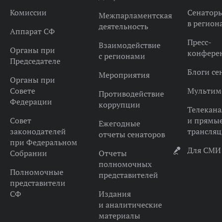
Комиссии
Сенатор
Межпарламентская
в регион
деятельность
Аппарат СФ
Пресс-
Взаимодействие
Органы при
конфере
с регионами
Председателе
Блоги се
Мероприятия
Органы при
Совете
Мультим
Противодействие
Федерации
коррупции
Телекана
Совет
и прямы
Ежегодные
законодателей
трансля
отчеты сенаторов
при Федеральном
Для СМИ
Собрании
Отчеты
полномочных
Полномочные
представителей
представители
СФ
Издания
и аналитические
материалы