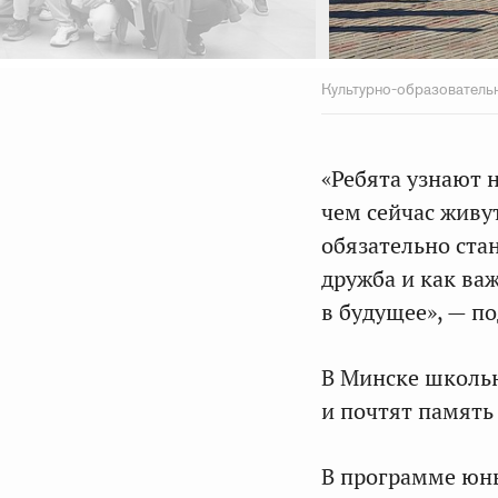
Культурно-образователь
«Ребята узнают 
чем сейчас живут
обязательно ста
дружба и как ва
в будущее», — п
В Минске школь
и почтят память
В программе юны