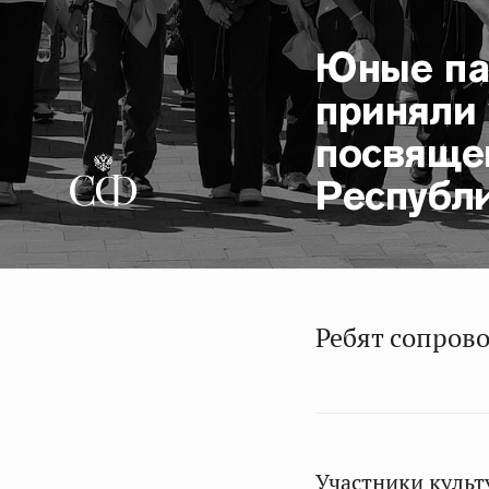
Юные па
приняли 
посвяще
Республ
Ребят сопрово
Участники культ