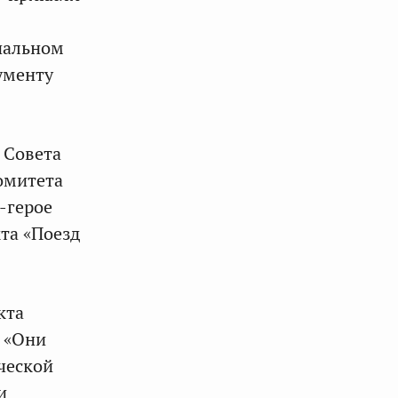
иальном
ументу
 Совета
омитета
-герое
та «Поезд
кта
. «Они
ческой
и