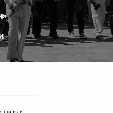
и»
и
» приняли