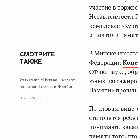
участие в торже
Независимости 
комплексе «Кург
и почтили памя
В Минске школьн
СМОТРИТЕ
ТАКЖЕ
Федерации
Конс
СФ по науке, об
Участники «Поезда Памяти»
юных пассажиров
посетили Гомель и Жлобин
Памяти» прошлы
3 июля 2026 г.
По словам вице-
становятся ребя
понимают, какая
памяти того, чт