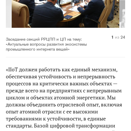
10
14
20
21
22
23
24
11
12
13
15
16
17
18
19
1
2
3
4
5
6
7
8
9
из
из
из
из
из
из
из
из
из
из
из
из
из
из
из
из
из
из
из
из
из
из
из
из
24
24
24
24
24
24
24
24
24
24
24
24
24
24
24
24
24
24
24
24
24
24
24
24
Заседание секций РРЦПП и ЦП на тему:
«Актуальные вопросы развития экосистемы
промышленного интернета вещей»
«IIoT должен работать как единый механизм,
обеспечивая устойчивость и непрерывность
процессов на критически важных объектах —
прежде всего на предприятиях с непрерывным
циклом и объектах атомной энергетики. Мы
должны объединить отраслевой опыт, включая
опыт атомной отрасли с ее высокими
требованиями к устойчивости, в единые
стандарты. Базой цифровой трансформации