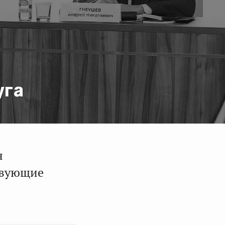
й
уга
я
твующие