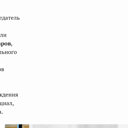
едатель
али
аров
,
льного
ов
ждения
циал,
а.