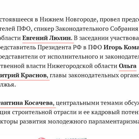
стоявшееся в Нижнем Новгороде, провел предс
телей ПФО, спикер Законодательного Собрания
области
Евгений Люлин
.
В заседании участвов
едставитель Президента РФ в ПФО
Игорь Ком
редставители от исполнительного и законодате
ственной власти Нижегородской области
Ольга
итрий Краснов
,
главы законодательных орган
лжья.
антина Косачева
,
центральными темами обсу
ция строительной отрасли и ее кадровый потен
екторы развития молодежного парламентаризм