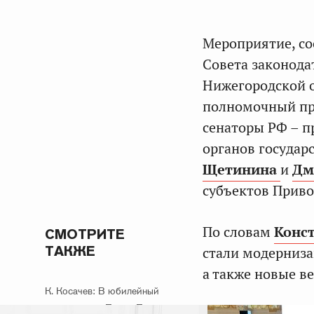
Мероприятие, со
Совета законода
Нижегородской 
полномочный пр
сенаторы РФ – п
органов государ
Щетинина
и
Дм
субъектов Приво
По словам
Конст
СМОТРИТЕ
ТАКЖЕ
стали модерниза
а также новые в
К. Косачев: В юбилейный
год проекта «Поезд Памяти»