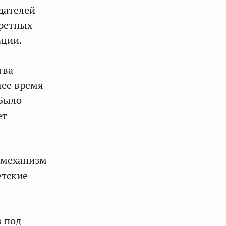
дателей
кретных
ации.
тва
щее время
«Было
ет
, механизм
етские
 под