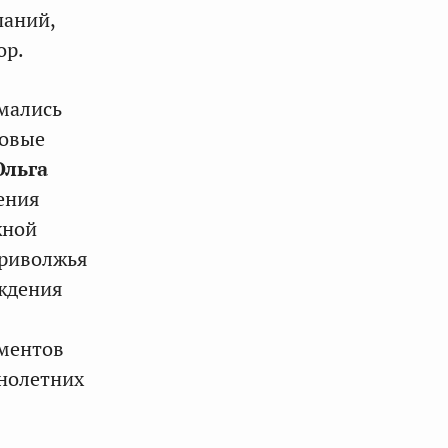
паний,
ор.
мались
новые
Ольга
ения
жной
Приволжья
уждения
аментов
нолетних