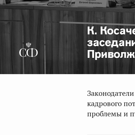
К. Косач
заседан
Приволж
Законодатели
кадрового по
проблемы и п