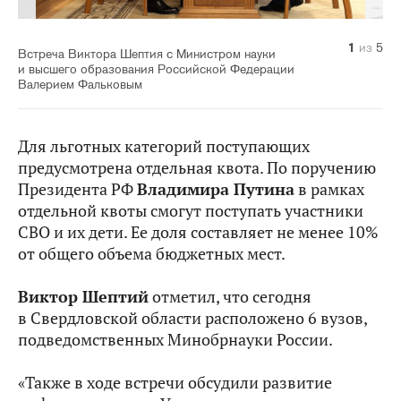
1
2
3
4
5
из
из
из
из
из
5
5
5
5
5
Встреча Виктора Шептия с Министром науки
и высшего образования Российской Федерации
Валерием Фальковым
Для льготных категорий поступающих
предусмотрена отдельная квота. По поручению
Президента РФ
Владимира Путина
в рамках
отдельной квоты смогут поступать участники
СВО и их дети. Ее доля составляет не менее 10%
от общего объема бюджетных мест.
Виктор Шептий
отметил, что сегодня
в Свердловской области расположено 6 вузов,
подведомственных Минобрнауки России.
«Также в ходе встречи обсудили развитие