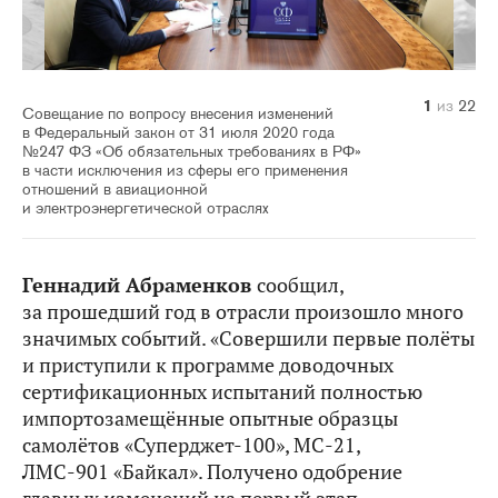
10
14
20
21
22
11
12
13
15
16
17
18
19
1
2
3
4
5
6
7
8
9
из
из
из
из
из
из
из
из
из
из
из
из
из
из
из
из
из
из
из
из
из
из
22
22
22
22
22
22
22
22
22
22
22
22
22
22
22
22
22
22
22
22
22
22
Совещание по вопросу внесения изменений
в Федеральный закон от 31 июля 2020 года
№247 ФЗ «Об обязательных требованиях в РФ»
в части исключения из сферы его применения
отношений в авиационной
и электроэнергетической отраслях
Геннадий Абраменков
сообщил,
за прошедший год в отрасли произошло много
значимых событий. «Совершили первые полёты
и приступили к программе доводочных
сертификационных испытаний полностью
импортозамещённые опытные образцы
самолётов «Суперджет-100», МС-21,
ЛМС-901 «Байкал». Получено одобрение