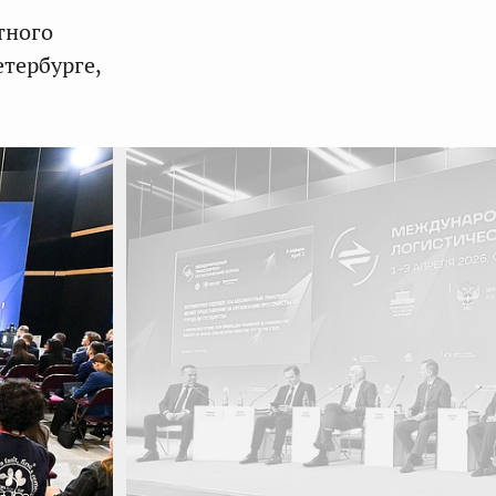
тного
тербурге,