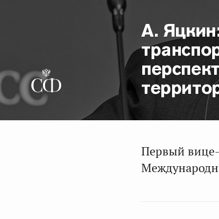
А. Яцкин
транспо
перспек
террито
Первый вице-
Международно