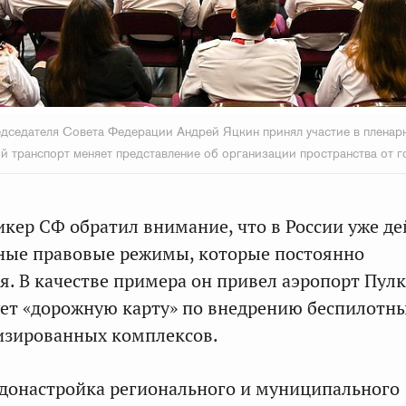
дседателя Совета Федерации Андрей Яцкин принял участие в пленар
й транспорт меняет представление об организации пространства от г
кер СФ обратил внимание, что в России уже д
ные правовые режимы, которые постоянно
. В качестве примера он привел аэропорт Пулк
ет «дорожную карту» по внедрению беспилотн
изированных комплексов.
 донастройка регионального и муниципального