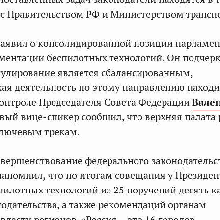
с Правительством РФ и Министерством транспо
аявил о консолидированной позиции парламен
аментации беспилотных технологий. Он подчерк
улирование является сбалансированным,
кая деятельность по этому направлению находи
онтроле Председателя Совета Федерации
Вале
вый вице-спикер сообщил, что верхняя палата 
ключевым трекам.
овершенствование федерального законодательс
апомнил, что по итогам совещания у Президен
пилотных технологий из 25 поручений десять к
одательства, а также рекомендаций органам
ласти регионов. «Россия – это 16 городов-