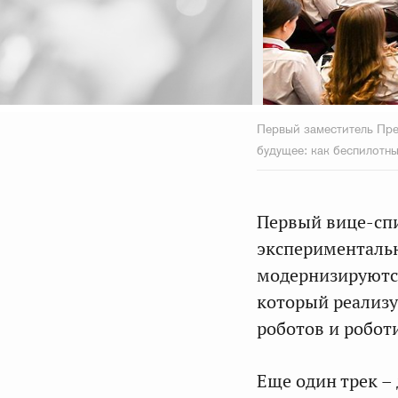
Первый заместитель Пре
будущее: как беспилотны
Первый вице-спи
эксперименталь
модернизируются
который реализу
роботов и робот
Еще один трек –