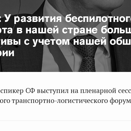
: У развития беспилотног
рта в нашей стране боль
тивы с учетом нашей об
рии
спикер СФ выступил на пленарной сесс
го транспортно-логистического форум