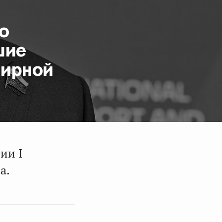
о
шие
ширной
ии I
а.