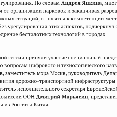
егулирования. По словам
Андрея Яцкина
, мно
я от организации парковок и заканчивая разр
жных ситуаций, относятся к компетенции мес
Без урегулирования этих аспектов, подчеркнул 
дрение беспилотных технологий в городах
ной сессии приняли участие специальный предс
о вопросам цифрового и технологического раз
в
, заместитель мэра Москв, руководитель Депа
азвития дорожно-транспортной инфраструктуры
ститель исполнительного секретаря Европейско
 комиссии ООН
Дмитрий Марьясин
, представи
ы из России и Китая.