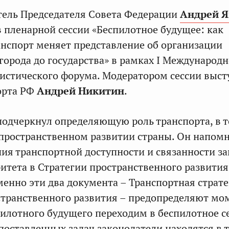
тель Председателя Совета Федерации
Андрей 
в пленарной сессии «Беспилотное будущее: как
нспорт меняет представление об организации
 города до государства» в рамках I Международ
истического форума. Модератором сессии выст
орта РФ
Андрей Никитин
.
одчеркнул определяющую роль транспорта, в т
 пространственном развитии страны. Он напомн
ния транспортной доступности и связанности з
ритета в Стратегии пространственного развития
Именно эти два документа – Транспортная страт
странственного развития – предопределяют мо
пилотного будущего переходим в беспилотное с
поставленных задач законодатели находятся в 