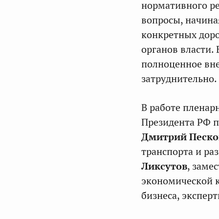
нормативного р
вопросы, начина
конкретных доро
органов власти. 
полноценное вне
затруднительно.
В работе пленар
Президента РФ п
Дмитрий Песко
транспорта и р
Ликсутов
, заме
экономической
бизнеса, эксперт