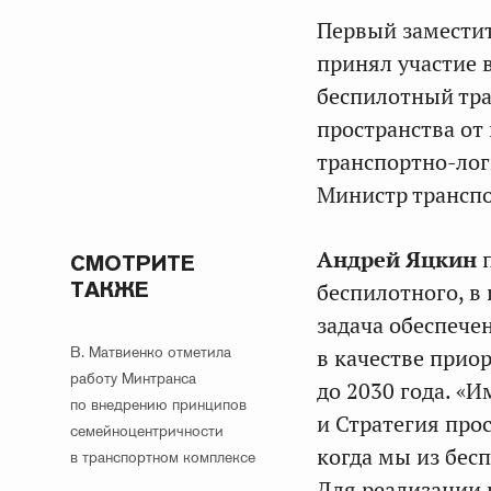
Первый замести
принял участие 
беспилотный тра
пространства от
транспортно-лог
Министр трансп
Андрей Яцкин
п
СМОТРИТЕ
ТАКЖЕ
беспилотного, в
задача обеспече
В. Матвиенко отметила
в качестве прио
работу Минтранса
до 2030 года. «
по внедрению принципов
и Стратегия про
семейноцентричности
когда мы из бес
в транспортном комплексе
Для реализации 