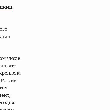
Яцкин
ного
упил
ом числе
ил, что
акреплена
 России
егия
мент,
егодня.
тесном