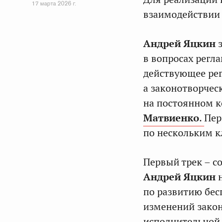
17 марта 2026 г.
взаимодействии 
Андрей Яцкин
з
в вопросах регл
действующее рег
а законотворчес
на постоянном к
Матвиенко
.
Пер
по нескольким 
Первый трек – с
Андрей Яцкин
н
по развитию бес
изменений закон
исполнительной в