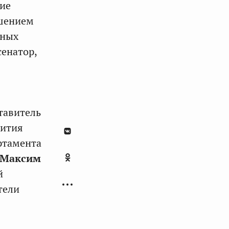
гие
ешением
тных
сенатор,
тавитель
вития
ртамента
Максим
й
тели