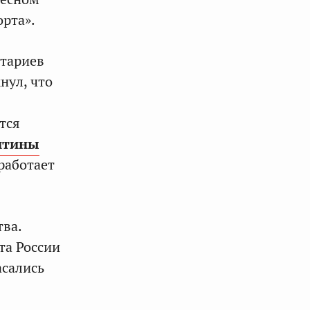
рта».
тариев
нул, что
тся
нтины
работает
тва.
та России
асались