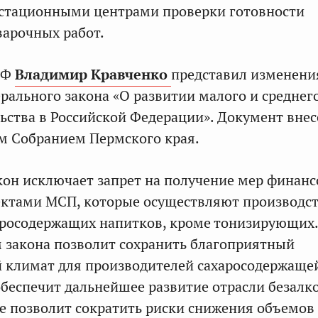
естационными центрами проверки готовности
арочных работ.
СФ
Владимир Кравченко
представил изменени
ерального закона «О развитии малого и среднег
ства в Российской Федерации». Документ внес
м Собранием Пермского края.
он исключает запрет на получение мер финан
ектами МСП, которые осуществляют производст
аросодержащих напитков, кроме тонизирующих.
 закона позволит сохранить благоприятный
 климат для производителей сахаросодержаще
обеспечит дальнейшее развитие отрасли безалк
же позволит сократить риски снижения объемов