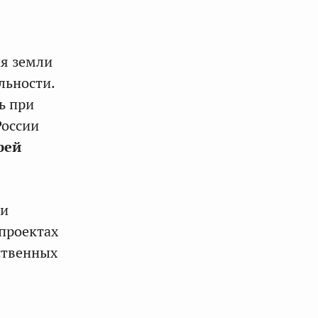
я земли
льности.
ь при
России
рей
ии
 проектах
ественных