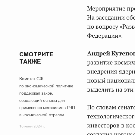
Мероприятие пр
На заседании об
по вопросу «Раз
Федерации».
Андрей Кутепо
СМОТРИТЕ
ТАКЖЕ
развитие космич
внедрения ядерн
Комитет СФ
новый националь
по экономической политике
выделить на эти
поддержал закон,
создающий основы для
По словам
сенат
применения механизмов ГЧП
в космической отрасли
технологическог
инвесторов в ко
16 июля 2024 г.
создание новых 