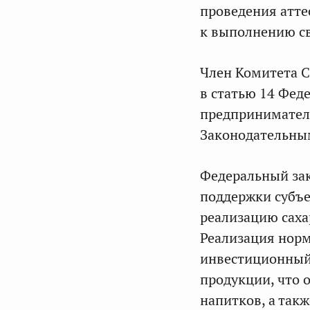
проведения атт
к выполнению св
Член Комитета 
в статью 14 Фед
предприниматель
Законодательны
Федеральный зак
поддержки субъ
реализацию сах
Реализация норм
инвестиционный
продукции, что 
напитков, а так