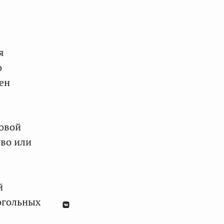
я
о
ен
совой
во или
й
огольных