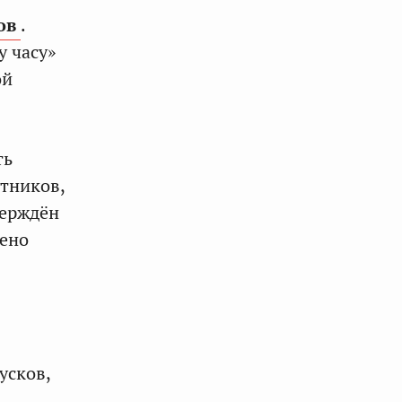
ов
.
у часу»
ой
ть
утников,
верждён
рено
усков,