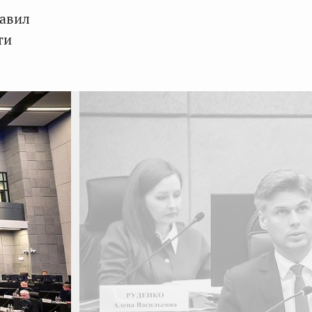
тавил
ти