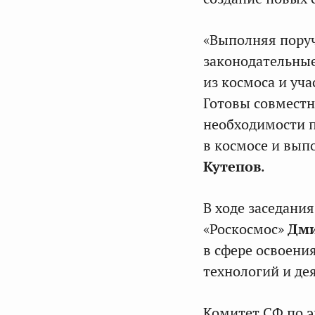
«Выполняя поруч
законодательны
из космоса и уч
Готовы совместн
необходимости п
в космосе и вып
Кутепов
.
В ходе заседани
«Роскосмос»
Дми
в сфере освоени
технологий и де
Комитет СФ по э