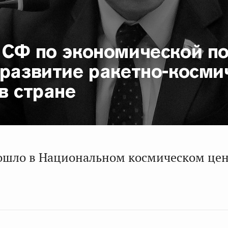
 СФ по экономической п
 развитие ракетно-косми
в стране
ошло в Национальном космическом це