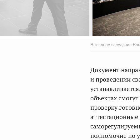
Выездное заседание Ком
Документ направ
и проведении св
устанавливается
объектах смогут
проверку готовн
аттестационные
саморегулируемы
полномочие по 