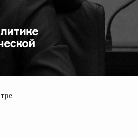
олитике
ческой
нтре