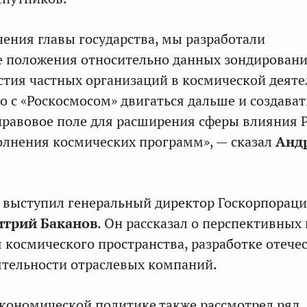
ения главы государства, мы разработали
е положения относительно данных зондировани
астия частных организаций в космической деяте
о с «Роскосмосом» двигаться дальше и создават
равовое поле для расширения сферы влияния 
олнения космических программ», — сказал
Анд
я выступил генеральный директор Госкорпорац
трий Баканов
. Он рассказал о перспективных
я космического пространства, разработке отеч
ятельности отраслевых компаний.
кономической политике также рассмотрел ряд