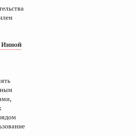
тельства
 член
Инной
лять
тным
ами,
х
 рядом
льзование