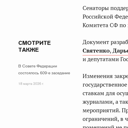
Сенаторы поддер
Российской Феде
Комитета СФ по 
Документ разра
СМОТРИТЕ
ТАКЖЕ
Святенко
,
Дарь
и депутатами Го
В Совете Федерации
состоялось 609-е заседание
Изменения закре
государственное
18 марта 2026 г.
ставкам для осу
журналами, а та
мероприятий. Пр
ограничений, в 
помещений не п