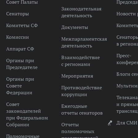
Совет Палаты
Председа
Законодательная
Сенаторы
Новости 
деятельность
Комитеты СФ
Комитет
Документы
Комиссии
Сенатор
Межпарламентская
в регион
деятельность
Аппарат СФ
Пресс-
Взаимодействие
Органы при
конфере
с регионами
Председателе
Блоги се
Мероприятия
Органы при
Совете
Мультим
Противодействие
Федерации
коррупции
Телекана
Совет
и прямы
Ежегодные
законодателей
трансля
отчеты сенаторов
при Федеральном
Для СМИ
Собрании
Отчеты
полномочных
Полномочные