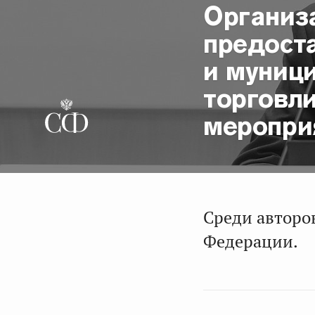
Организ
предост
и муниц
торговл
меропри
Среди авторо
Федерации.