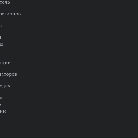
тель
регионов
ы
ы
ах
нции
наторов
едиа
л
е
ции