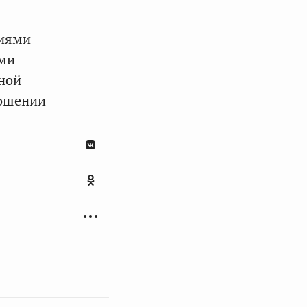
чиями
ями
дной
ношении