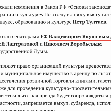
жали изменения в Закон РФ «Основы законода
рации о культуре». По этому вопросу выступил
науке, образованию и культуре
Петр Тултаев
.
ботан сенаторами РФ
Владимиром Якушевым
,
ей Лантратовой
и
Николаем Воробьевым
сударственной Думы.
пляют право организаций культуры предостав
 и муниципальное имущество в аренду по льго
ществления розничной торговли книгами, газет
кже для проведения культурно-просветительны
и этом льготная аренда будет сопровождаться
частности, запрещается выкуп, субаренда, испо
о целевому назначению.