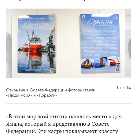
10
14
11
12
13
1
2
3
4
5
6
7
8
9
из
из
из
из
из
из
из
из
из
из
из
из
из
из
14
14
14
14
14
14
14
14
14
14
14
14
14
14
Открытие в Совете Федерации фотовыставки
«Люди моря» и «Корабли»
«В этой морской стихии нашлось место и для
Ямала, который я представляю в Совете
Федерации. Эти кадры показывают красоту